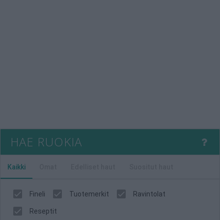
HAE RUOKIA
Kaikki
Omat
Edelliset haut
Suositut haut
Fineli
Tuotemerkit
Ravintolat
Reseptit