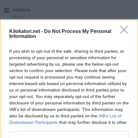
Vadelma
Marjat
Energia
Rasva
Hiilih.
Proteiini
48 kcal
0,8 g
5,7 g
1,0 g
Kilokalori.net -
Do Not Process My Personal
Information
Persikka/nektariini, kuorittu, kivetön
If you wish to opt-out of the sale, sharing to third parties, or
Hedelmät, tuoreet
processing of your personal or sensitive information for
Energia
Rasva
Hiilih.
Proteiini
targeted advertising by us, please use the below opt-out
44 kcal
0,2 g
7,8 g
1,2 g
section to confirm your selection. Please note that after your
opt-out request is processed you may continue seeing
Omena, ulkomainen, kuorittu
interest-based ads based on personal information utilized by
Hedelmät, tuoreet
us or personal information disclosed to third parties prior to
your opt-out. You may separately opt-out of the further
Energia
Rasva
Hiilih.
Proteiini
45 kcal
0,1 g
9,4 g
0,2 g
disclosure of your personal information by third parties on the
IAB’s list of downstream participants. This information may
also be disclosed by us to third parties on the
IAB’s List of
Banaani, punnittu kuorineen
Downstream Participants
that may further disclose it to other
Hedelmät, tuoreet
third parties.
Energia
Rasva
Hiilih.
Proteiini