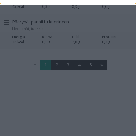
Energia
Rasva
Hiilih.
Proteiini
45 kcal
0,3 g
8,3 g
0,6 g
Päärynä, punnittu kuorineen
Hedelmät, tuoreet
Energia
Rasva
Hiilih.
Proteiini
38 kcal
0,1 g
7,0 g
0,3 g
«
1
2
3
4
5
»