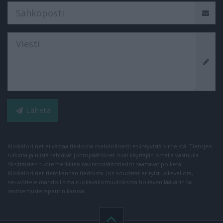
Lähetä
Kilokalori.net ei vastaa tiedoissa mahdollisesti esiintyvistä virheistä. Tietojen
tulkinta ja niistä tehtävät johtopäätökset ovat käyttäjän omalla vastuulla.
Yksittäisten tuotemerkkien ravintosisältötiedot saattavat poiketa
Kilokalori.net-tietokannan tiedoista. Jos noudatat erityisruokavaliota,
neuvottele mahdollisista ruokavaliomuutoksista hoitavan lääkärin tai
ravitsemusterapeutin kanssa.