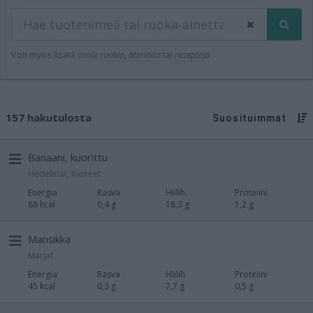
Voit myös lisätä omia
ruokia
,
aterioita
tai
reseptejä
.
157 hakutulosta
Suosituimmat
Banaani, kuorittu
Hedelmät, tuoreet
Energia
Rasva
Hiilih.
Proteiini
88 kcal
0,4 g
18,3 g
1,2 g
Mansikka
Marjat
Energia
Rasva
Hiilih.
Proteiini
45 kcal
0,3 g
7,7 g
0,5 g