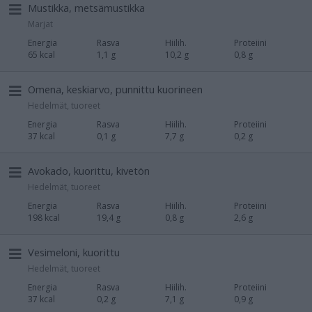
Mustikka, metsämustikka
Marjat
Energia
Rasva
Hiilih.
Proteiini
65 kcal
1,1 g
10,2 g
0,8 g
Omena, keskiarvo, punnittu kuorineen
Hedelmät, tuoreet
Energia
Rasva
Hiilih.
Proteiini
37 kcal
0,1 g
7,7 g
0,2 g
Avokado, kuorittu, kivetön
Hedelmät, tuoreet
Energia
Rasva
Hiilih.
Proteiini
198 kcal
19,4 g
0,8 g
2,6 g
Vesimeloni, kuorittu
Hedelmät, tuoreet
Energia
Rasva
Hiilih.
Proteiini
37 kcal
0,2 g
7,1 g
0,9 g