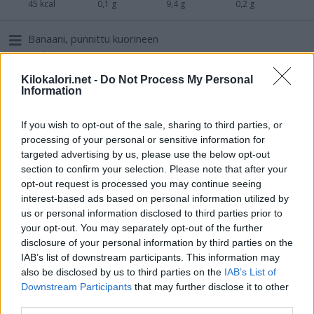
45 kcal
0,1 g
9,4 g
0,2 g
Banaani, punnittu kuorineen
Hedelmät, tuoreet
Energia
Rasva
Hiilih.
Proteiini
Kilokalori.net -
Do Not Process My Personal
59 kcal
0,3 g
12,3 g
0,8 g
Information
Kiivi, kuorittu
If you wish to opt-out of the sale, sharing to third parties, or
Hedelmät, tuoreet
processing of your personal or sensitive information for
targeted advertising by us, please use the below opt-out
Energia
Rasva
Hiilih.
Proteiini
52 kcal
0,8 g
7,1 g
0,8 g
section to confirm your selection. Please note that after your
opt-out request is processed you may continue seeing
interest-based ads based on personal information utilized by
Viinirypäle, keskiarvo, kivetön, vihreä/tumma
us or personal information disclosed to third parties prior to
Hedelmät, tuoreet
your opt-out. You may separately opt-out of the further
Energia
Rasva
Hiilih.
Proteiini
disclosure of your personal information by third parties on the
74 kcal
0,4 g
15,5 g
0,6 g
IAB’s list of downstream participants. This information may
also be disclosed by us to third parties on the
IAB’s List of
Appelsiini, kuorittu
Downstream Participants
that may further disclose it to other
Hedelmät, tuoreet
third parties.