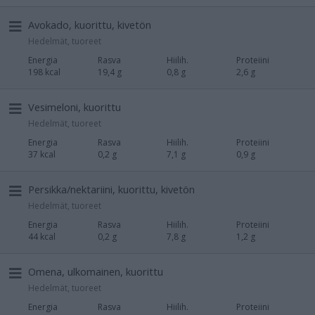
Avokado, kuorittu, kivetön
Hedelmät, tuoreet
Energia
Rasva
Hiilih.
Proteiini
198 kcal
19,4 g
0,8 g
2,6 g
Vesimeloni, kuorittu
Hedelmät, tuoreet
Energia
Rasva
Hiilih.
Proteiini
37 kcal
0,2 g
7,1 g
0,9 g
Persikka/nektariini, kuorittu, kivetön
Hedelmät, tuoreet
Energia
Rasva
Hiilih.
Proteiini
44 kcal
0,2 g
7,8 g
1,2 g
Omena, ulkomainen, kuorittu
Hedelmät, tuoreet
Energia
Rasva
Hiilih.
Proteiini