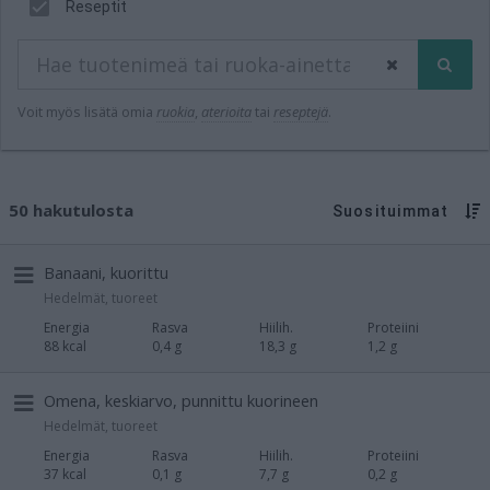
Reseptit
Voit myös lisätä omia
ruokia
,
aterioita
tai
reseptejä
.
50 hakutulosta
Suosituimmat
Banaani, kuorittu
Hedelmät, tuoreet
Energia
Rasva
Hiilih.
Proteiini
88 kcal
0,4 g
18,3 g
1,2 g
Omena, keskiarvo, punnittu kuorineen
Hedelmät, tuoreet
Energia
Rasva
Hiilih.
Proteiini
37 kcal
0,1 g
7,7 g
0,2 g