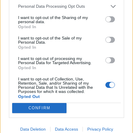
Energia
Rasva
Hiilih.
Proteiini
Personal Data Processing Opt Outs
46 kcal
0,1 g
8,9 g
0,6 g
I want to opt-out of the Sharing of my
personal data.
Mandariini, kuorittu
Opted In
Hedelmät, tuoreet
Energia
Rasva
Hiilih.
Proteiini
I want to opt-out of the Sale of my
Personal Data.
45 kcal
0,3 g
8,3 g
0,6 g
Opted In
Päärynä, punnittu kuorineen
I want to opt-out of processing my
Personal Data for Targeted Advertising.
Hedelmät, tuoreet
Opted In
Energia
Rasva
Hiilih.
Proteiini
38 kcal
0,1 g
7,0 g
0,3 g
I want to opt-out of Collection, Use,
Retention, Sale, and/or Sharing of my
Personal Data that Is Unrelated with the
Persikka/nektariini, keskiarvo, punnittu kivineen
Purposes for which it was collected.
Opted Out
Hedelmät, tuoreet
Energia
Rasva
Hiilih.
Proteiini
CONFIRM
38 kcal
0,2 g
6,8 g
1,0 g
Omena, ulkomainen, kuorineen
Data Deletion
Data Access
Privacy Policy