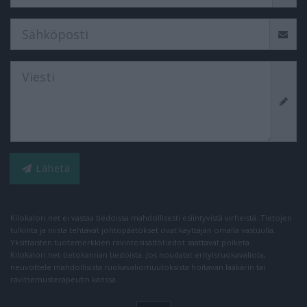
Lähetä
Kilokalori.net ei vastaa tiedoissa mahdollisesti esiintyvistä virheistä. Tietojen
tulkinta ja niistä tehtävät johtopäätökset ovat käyttäjän omalla vastuulla.
Yksittäisten tuotemerkkien ravintosisältötiedot saattavat poiketa
Kilokalori.net-tietokannan tiedoista. Jos noudatat erityisruokavaliota,
neuvottele mahdollisista ruokavaliomuutoksista hoitavan lääkärin tai
ravitsemusterapeutin kanssa.