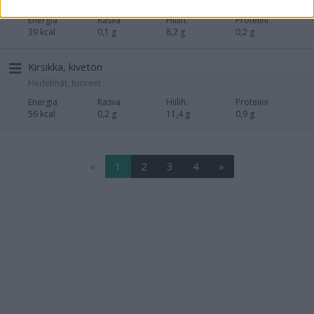
Hedelmät, tuoreet
Energia
Rasva
Hiilih.
Proteiini
39 kcal
0,1 g
8,2 g
0,2 g
Kirsikka, kivetön
Hedelmät, tuoreet
Energia
Rasva
Hiilih.
Proteiini
56 kcal
0,2 g
11,4 g
0,9 g
«
1
2
3
4
»