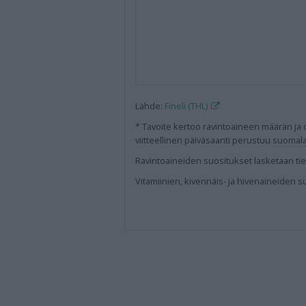
Lähde:
Fineli (THL)
* Tavoite kertoo ravintoaineen määrän ja o
viitteellinen päiväsaanti perustuu
suomala
Ravintoaineiden
suositukset lasketaan tie
Vitamiinien, kivennäis- ja hivenaineiden s