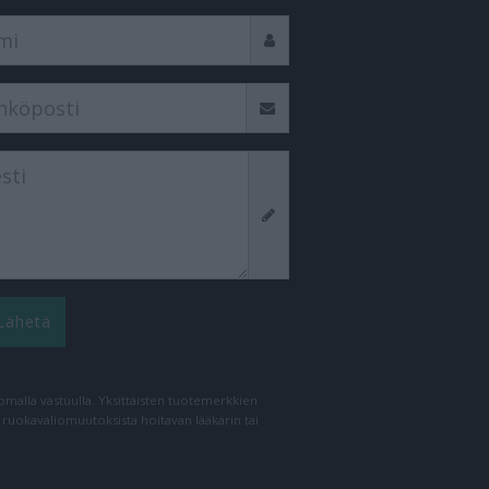
Lähetä
n omalla vastuulla. Yksittäisten tuotemerkkien
a ruokavaliomuutoksista hoitavan lääkärin tai