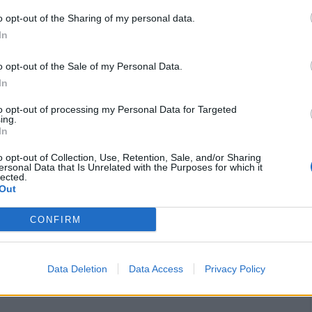
o opt-out of the Sharing of my personal data.
35 %
Kalsium (Ca)
15,0 mg
2 %
In
0 %
Kupari (Cu)
0,2 mg
23 %
o opt-out of the Sale of my Personal Data.
g
14 %
Magnesium (Mg)
29,0 mg
10 %
In
0 %
Natrium (Na)
6,0 mg
to opt-out of processing my Personal Data for Targeted
ing.
26 %
Rauta (Fe)
0,5 mg
3 %
In
g
4 %
Seleeni (Se)
0,4 µg
1 %
o opt-out of Collection, Use, Retention, Sale, and/or Sharing
ersonal Data that Is Unrelated with the Purposes for which it
lected.
8 %
Sinkki (Zn)
0,0 mg
0 %
Out
CONFIRM
saannista
Data Deletion
Data Access
Privacy Policy