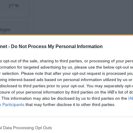
27 %
ötyjen
le
.net -
Do Not Process My Personal Information
äsi
amme
.
to opt-out of the sale, sharing to third parties, or processing of your per
formation for targeted advertising by us, please use the below opt-out s
r selection. Please note that after your opt-out request is processed y
eing interest-based ads based on personal information utilized by us or
Kivennäis- ja hivenaineet
disclosed to third parties prior to your opt-out. You may separately opt-
losure of your personal information by third parties on the IAB’s list of
Tavoite
Kivennäis- tai hivenaine
Tavoite
. This information may also be disclosed by us to third parties on the
IA
Participants
that may further disclose it to other third parties.
1 %
Fosfori (P)
31,0 mg
5 %
6 %
Jodi (I)
1,0 µg
1 %
l Data Processing Opt Outs
13 %
Kalium (K)
400,0 mg
13 %