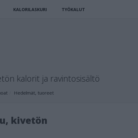
KALORILASKURI
TYÖKALUT
tön kalorit ja ravintosisältö
uoat
Hedelmät, tuoreet
u, kivetön