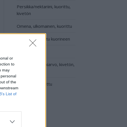
Persikka/nektariini, kuorittu,
kivetön
Omena, ulkomainen, kuorittu
Banaani, punnittu kuorineen
Kiivi, kuorittu
sonal or
Viinirypäle, keskiarvo, kivetön,
ection to
ou may
vihreä/tumma
 personal
out of the
Appelsiini, kuorittu
 downstream
B’s List of