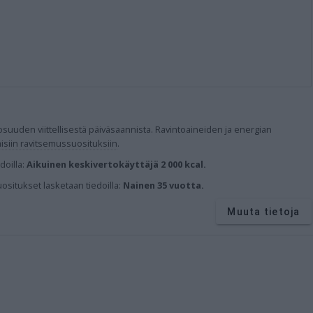
suuden viittellisestä päiväsaannista.
Ravintoaineiden ja energian
isiin ravitsemussuosituksiin
.
doilla:
Aikuinen keskivertokäyttäjä 2 000 kcal.
uositukset lasketaan tiedoilla:
Nainen 35 vuotta.
Muuta tietoja