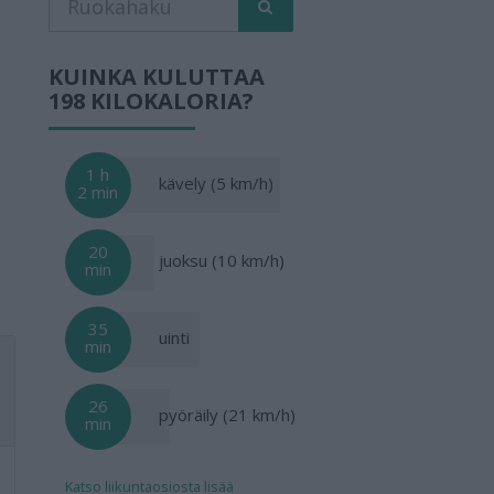
KUINKA KULUTTAA
198 KILOKALORIA?
1 h
kävely (5 km/h)
2 min
20
juoksu (10 km/h)
min
35
uinti
min
26
pyöräily (21 km/h)
min
Katso liikuntaosiosta lisää