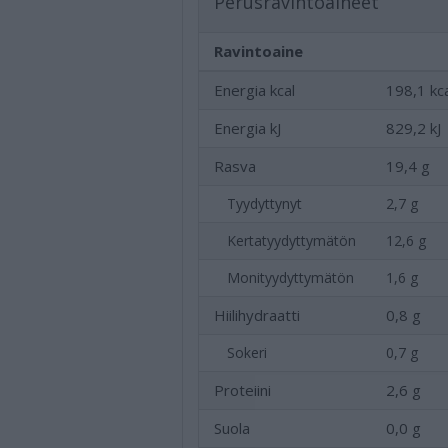
Perusravintoaineet
Ravintoaine
Energia kcal
198,1 kc
Energia kJ
829,2 kJ
Rasva
19,4 g
Tyydyttynyt
2,7 g
Kertatyydyttymätön
12,6 g
Monityydyttymätön
1,6 g
Hiilihydraatti
0,8 g
Sokeri
0,7 g
Proteiini
2,6 g
Suola
0,0 g