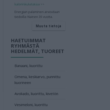
kalorinkulutuksia >>
Energian palaminen arvioidaan
tiedoilla: Nainen 35 vuotta.
Muuta tietoja
HAETUIMMAT
RYHMÄSTÄ
HEDELMÄT, TUOREET
Banaani, kuorittu
Omena, keskiarvo, punnittu
kuorineen
Avokado, kuorittu, kivetön
Vesimeloni, kuorittu