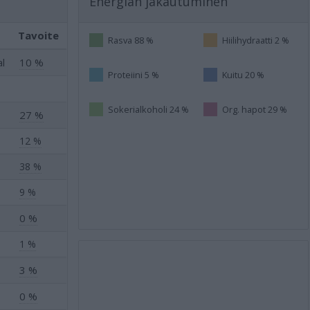
Energian jakautuminen
Tavoite
Rasva 88 %
Hiilihydraatti 2 %
al
10 %
Proteiini 5 %
Kuitu 20 %
Sokerialkoholi 24 %
Org. hapot 29 %
27 %
12 %
38 %
9 %
0 %
1 %
3 %
0 %