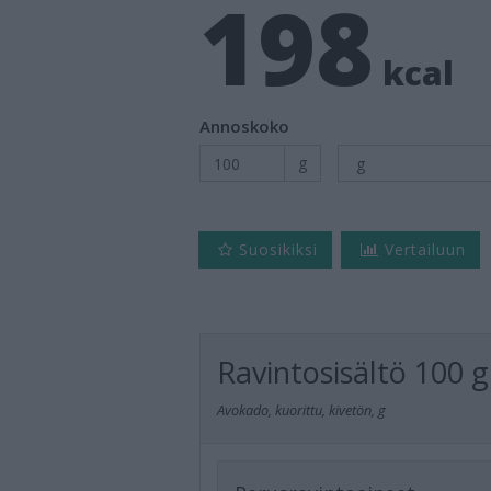
198
kcal
Annoskoko
g
Suosikiksi
Vertailuun
Ravintosisältö
100 g
Avokado, kuorittu, kivetön, g