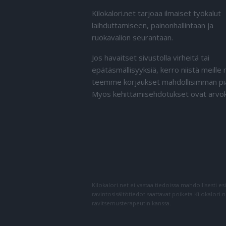
Kilokalori.net tarjoaa ilmaiset työkalut
laihduttamiseen, painonhallintaan ja
ruokavalion seurantaan.
Jos havaitset sivustolla virheitä tai
epätäsmällisyyksiä, kerro niistä meille n
teemme korjaukset mahdollisimman pi
Myös kehittämisehdotukset ovat arvok
Kilokalori.net ei vastaa tiedoissa mahdollisesti es
ravintosisältötiedot saattavat poiketa Kilokalori.
ravitsemusterapeutin kanssa.