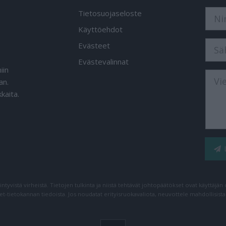
Tietosuojaseloste
Käyttöehdot
Evästeet
Evästevalinnat
iin
an.
kaita.
iintyvistä virheistä. Tietojen tulkinta ja niistä tehtävät johtopäätökset ovat käyttäjä
net-tietokannan tiedoista. Jos noudatat erityisruokavaliota, neuvottele mahdollisist