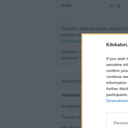
Kuitu
6,7 g
Haluatko selvittää päivän aikana sy
ruokien sisältämän energian?
Kokei
kalorilaskuriamme
.
Kilokalori
Haluatko seurata tarkemmin syömä
ravintoa?
Kokeile ruokapäiväkirja
If you wish 
sensitive in
confirm you
continue se
Vitamiinit
information 
further disc
Vitamiini
participants
Downstream 
A-vitamiini (RAE)
5,2 µg
Tiamiini (B1)
0,1 mg
Persona
Riboflaviini (B2)
0,2 mg