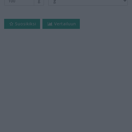
g
Suosikiksi
Vertailuun