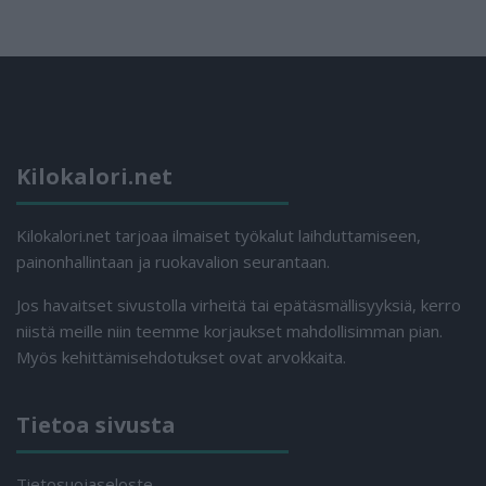
Kilokalori.net
Kilokalori.net tarjoaa ilmaiset työkalut laihduttamiseen,
painonhallintaan ja ruokavalion seurantaan.
Jos havaitset sivustolla virheitä tai epätäsmällisyyksiä, kerro
niistä meille niin teemme korjaukset mahdollisimman pian.
Myös kehittämisehdotukset ovat arvokkaita.
Tietoa sivusta
Tietosuojaseloste