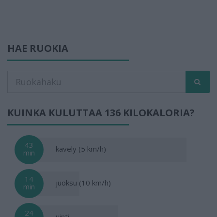
HAE RUOKIA
KUINKA KULUTTAA 136 KILOKALORIA?
43
kävely (5 km/h)
min
14
juoksu (10 km/h)
min
24
uinti