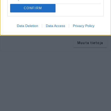
päiväsaannista.
Ravintoaineiden ja energian viitteellinen päiväsaanti
CONFIRM
perustuu
suomalaisiin ravitsemussuosituksiin
.
Ravintoaineiden
suositukset lasketaan tiedoilla:
Aikuinen
keskivertokäyttäjä 2 000 kcal.
Data Deletion
Data Access
Privacy Policy
Vitamiinien, kivennäis- ja hivenaineiden suositukset lasketaan
tiedoilla:
Nainen 35 vuotta.
Muuta tietoja