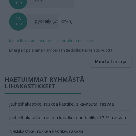
min
18
pyöräily (21 km/h)
min
Katso liikuntaosiosta lisää kalorinkulutuksia >>
Energian palaminen arvioidaan tiedoilla: Nainen 35 vuotta.
Muuta tietoja
HAETUIMMAT RYHMÄSTÄ
LIHAKASTIKKEET
Jauhelihakastike, ruskea kastike, sika-nauta, rasvaa
Jauhelihakastike, ruskea kastike, naudanliha 17 %, rasvaa
Nakkikastike, ruskea kastike, rasvaa