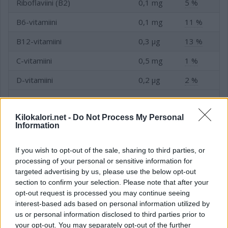
Riboflaviini (B2)
0,1 mg
5 %
B6-vitamiini
0,1 mg
11 %
B12-vitamiini
0,3 µg
13 %
C-vitamiini
0,5 mg
1 %
D-vitamiini
0,2 µg
2 %
E-vitamiini
0,4 mg
6 %
Kilokalori.net -
Do Not Process My Personal
Folaatti (B9-vitamiini)
2,0 µg
1 %
Information
Niasiini (B3-vitamiini)
1,4 mg
10 %
If you wish to opt-out of the sale, sharing to third parties, or
processing of your personal or sensitive information for
targeted advertising by us, please use the below opt-out
Kivennäis- ja hivenaineet
section to confirm your selection. Please note that after your
opt-out request is processed you may continue seeing
interest-based ads based on personal information utilized by
Kivennäis- tai hivenaine
Tavoite
us or personal information disclosed to third parties prior to
your opt-out. You may separately opt-out of the further