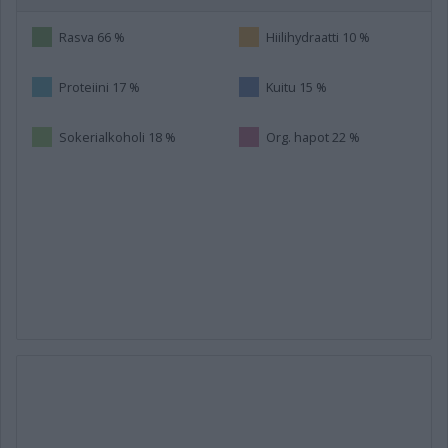
Rasva 66 %
Hiilihydraatti 10 %
Proteiini 17 %
Kuitu 15 %
Sokerialkoholi 18 %
Org. hapot 22 %