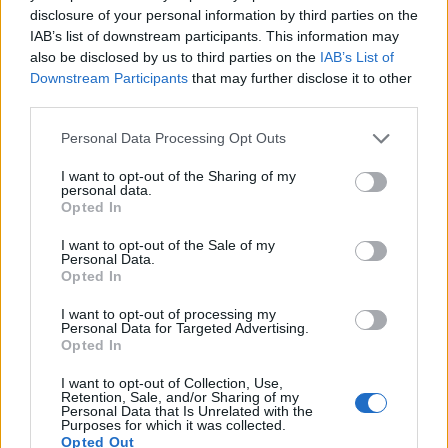
Fosfori (P)
58,8 mg
10 %
disclosure of your personal information by third parties on the
IAB’s list of downstream participants. This information may
Jodi (I)
9,7 µg
6 %
also be disclosed by us to third parties on the
IAB’s List of
Kalium (K)
115,2 mg
4 %
Downstream Participants
that may further disclose it to other
third parties.
Kalsium (Ca)
13,4 mg
2 %
Personal Data Processing Opt Outs
Kupari (Cu)
0,0 mg
4 %
I want to opt-out of the Sharing of my
Magnesium (Mg)
9,5 mg
3 %
personal data.
Opted In
Natrium (Na)
491,9 mg
I want to opt-out of the Sale of my
Personal Data.
Rauta (Fe)
0,4 mg
3 %
Opted In
Seleeni (Se)
5,1 µg
10 %
I want to opt-out of processing my
Personal Data for Targeted Advertising.
Sinkki (Zn)
0,7 mg
10 %
Opted In
I want to opt-out of Collection, Use,
Retention, Sale, and/or Sharing of my
Personal Data that Is Unrelated with the
Lähde:
Fineli (THL)
Purposes for which it was collected.
Opted Out
* Tavoite kertoo ravintoaineen määrän ja osuuden viittellisestä