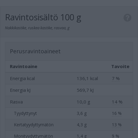
Ravintosisältö
100 g
Nakkikastike, ruskea kastike, rasvaa, g
Perusravintoaineet
Ravintoaine
Tavoite
Energia kcal
136,1 kcal
7 %
Energia kJ
569,7 kJ
Rasva
10,0 g
14 %
Tyydyttynyt
3,6 g
16 %
Kertatyydyttymätön
4,3 g
13 %
Monityydyttymätön
1,4 g
9 %