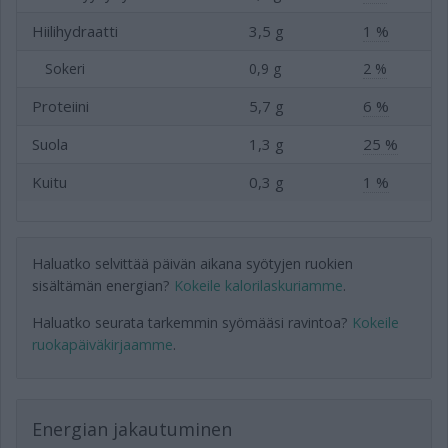
Hiilihydraatti
3,5 g
1 %
Sokeri
0,9 g
2 %
Proteiini
5,7 g
6 %
Suola
1,3 g
25 %
Kuitu
0,3 g
1 %
Haluatko selvittää päivän aikana syötyjen ruokien
sisältämän energian?
Kokeile kalorilaskuriamme
.
Haluatko seurata tarkemmin syömääsi ravintoa?
Kokeile
ruokapäiväkirjaamme
.
Energian jakautuminen