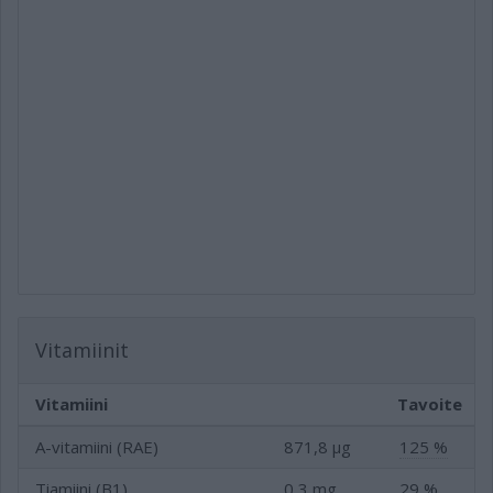
Vitamiinit
Vitamiini
Tavoite
A-vitamiini (RAE)
871,8 µg
125 %
Tiamiini (B1)
0,3 mg
29 %