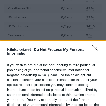
Riboflaviini (B2)
0,5 mg
43 %
B6-vitamiini
0,4 mg
33 %
B12-vitamiini
6,9 µg
345 %
C-vitamiini
0,0 mg
0 %
D-vitamiini
6,5 µg
65 %
Kilokalori.net -
Do Not Process My Personal
E-vitamiini
5,5 mg
69 %
Information
Folaatti (B9-vitamiini)
158,9 µg
53 %
If you wish to opt-out of the sale, sharing to third parties, or
processing of your personal or sensitive information for
Niasiini (B3-vitamiini)
0,1 mg
0 %
targeted advertising by us, please use the below opt-out
section to confirm your selection. Please note that after your
opt-out request is processed you may continue seeing
interest-based ads based on personal information utilized by
Kivennäis- ja hivenaineet
us or personal information disclosed to third parties prior to
your opt-out. You may separately opt-out of the further
Kivennäis- tai hivenaine
Tavoite
disclosure of your personal information by third parties on the