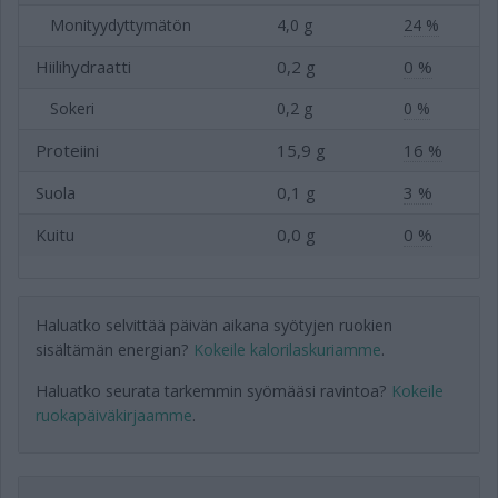
Monityydyttymätön
4,0 g
24 %
Hiilihydraatti
0,2 g
0 %
Sokeri
0,2 g
0 %
Proteiini
15,9 g
16 %
Suola
0,1 g
3 %
Kuitu
0,0 g
0 %
Haluatko selvittää päivän aikana syötyjen ruokien
sisältämän energian?
Kokeile kalorilaskuriamme
.
Haluatko seurata tarkemmin syömääsi ravintoa?
Kokeile
ruokapäiväkirjaamme
.