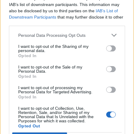
IAB’s list of downstream participants. This information may
Fosfori (P)
540,0 mg
90 %
also be disclosed by us to third parties on the
IAB’s List of
Downstream Participants
that may further disclose it to other
Jodi (I)
109,6 µg
73 %
third parties.
Kalium (K)
120,0 mg
4 %
Personal Data Processing Opt Outs
Kalsium (Ca)
140,0 mg
18 %
I want to opt-out of the Sharing of my
personal data.
Kupari (Cu)
0,1 mg
16 %
Opted In
Magnesium (Mg)
13,5 mg
5 %
I want to opt-out of the Sale of my
Personal Data.
Opted In
Natrium (Na)
53,0 mg
I want to opt-out of processing my
Rauta (Fe)
5,3 mg
35 %
Personal Data for Targeted Advertising.
Opted In
Seleeni (Se)
97,0 µg
194 %
I want to opt-out of Collection, Use,
Sinkki (Zn)
5,3 mg
76 %
Retention, Sale, and/or Sharing of my
Personal Data that Is Unrelated with the
Purposes for which it was collected.
Opted Out
Lähde:
Fineli (THL)