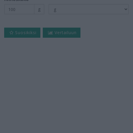
g
Suosikiksi
Vertailuun