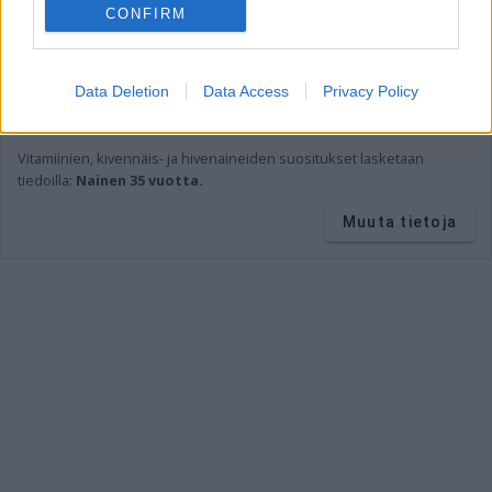
CONFIRM
* Tavoite kertoo ravintoaineen määrän ja osuuden viittellisestä
päiväsaannista.
Ravintoaineiden ja energian viitteellinen päiväsaanti
perustuu
suomalaisiin ravitsemussuosituksiin
.
Data Deletion
Data Access
Privacy Policy
Ravintoaineiden
suositukset lasketaan tiedoilla:
Aikuinen
keskivertokäyttäjä 2 000 kcal.
Vitamiinien, kivennäis- ja hivenaineiden suositukset lasketaan
tiedoilla:
Nainen 35 vuotta.
Muuta tietoja