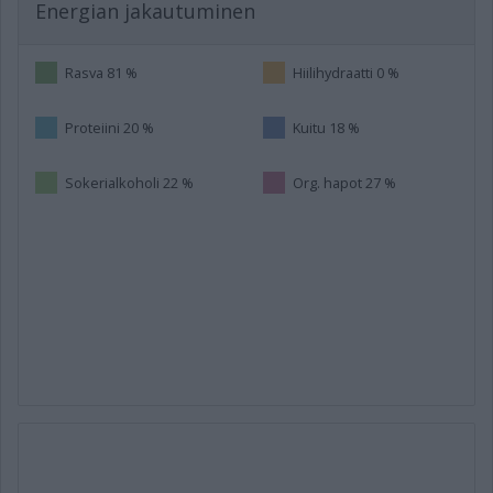
Energian jakautuminen
Rasva 81 %
Hiilihydraatti 0 %
Proteiini 20 %
Kuitu 18 %
Sokerialkoholi 22 %
Org. hapot 27 %