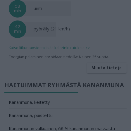
58
uinti
min
42
pyöräily (21 km/h)
min
Katso liikuntaosiosta lisää kalorinkulutuksia >>
Energian palaminen arvioidaan tiedoilla: Nainen 35 vuotta.
Muuta tietoja
HAETUIMMAT RYHMÄSTÄ KANANMUNA
Kananmuna, keitetty
Kananmuna, paistettu
Kananmunan valkuainen, 66 % kananmunan massasta