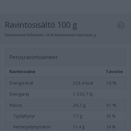
Ravintosisältö
100 g
Kananmunan keltuainen, 34 % kananmunan massasta, g
Perusravintoaineet
Ravintoaine
Tavoite
Energia kcal
323,4 kcal
16 %
Energia kJ
1 353,7 kJ
Rasva
29,2 g
41 %
Tyydyttynyt
7,7 g
35 %
Kertatyydyttymätön
11,4 g
34 %