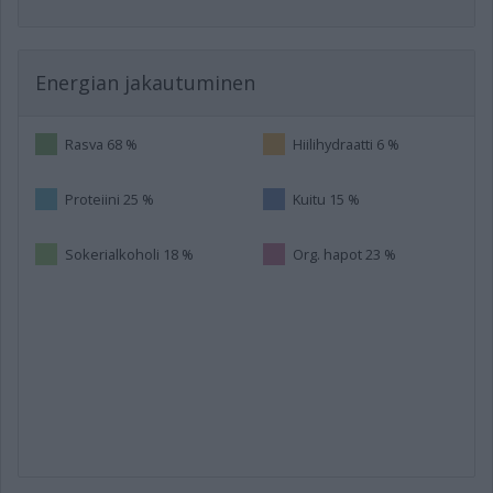
Energian jakautuminen
Rasva 68 %
Hiilihydraatti 6 %
Proteiini 25 %
Kuitu 15 %
Sokerialkoholi 18 %
Org. hapot 23 %