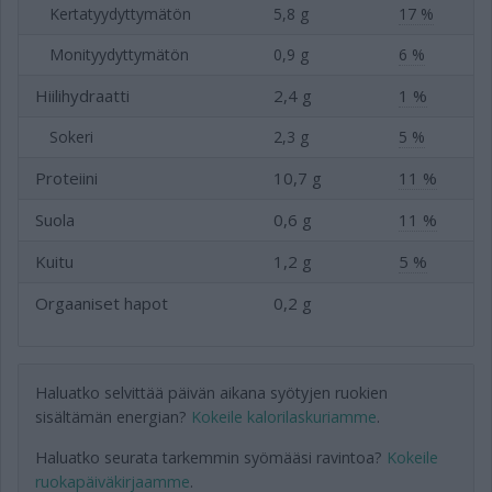
Kertatyydyttymätön
5,8 g
17 %
Monityydyttymätön
0,9 g
6 %
Hiilihydraatti
2,4 g
1 %
Sokeri
2,3 g
5 %
Proteiini
10,7 g
11 %
Suola
0,6 g
11 %
Kuitu
1,2 g
5 %
Orgaaniset hapot
0,2 g
Haluatko selvittää päivän aikana syötyjen ruokien
sisältämän energian?
Kokeile kalorilaskuriamme
.
Haluatko seurata tarkemmin syömääsi ravintoa?
Kokeile
ruokapäiväkirjaamme
.