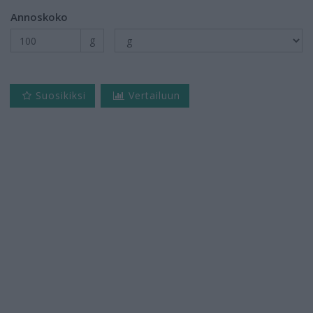
Annoskoko
g
Suosikiksi
Vertailuun