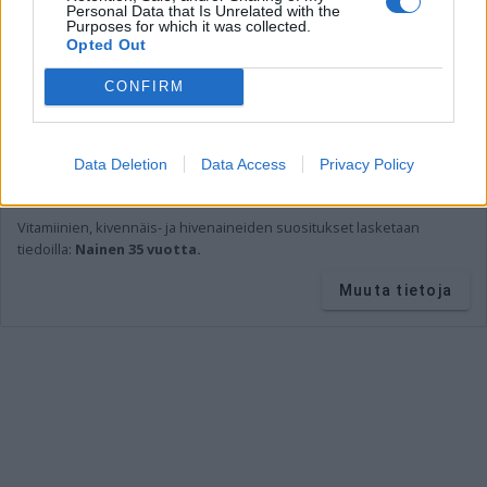
Personal Data that Is Unrelated with the
Purposes for which it was collected.
Opted Out
Lähde:
Fineli (THL)
CONFIRM
* Tavoite kertoo ravintoaineen määrän ja osuuden viittellisestä
päiväsaannista.
Ravintoaineiden ja energian viitteellinen päiväsaanti
perustuu
suomalaisiin ravitsemussuosituksiin
.
Data Deletion
Data Access
Privacy Policy
Ravintoaineiden
suositukset lasketaan tiedoilla:
Aikuinen
keskivertokäyttäjä 2 000 kcal.
Vitamiinien, kivennäis- ja hivenaineiden suositukset lasketaan
tiedoilla:
Nainen 35 vuotta.
Muuta tietoja