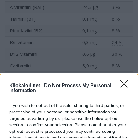
A-vitamiini (RAE)
24,3 µg
3 %
Tiamiini (B1)
0,1 mg
8 %
Riboflaviini (B2)
0,1 mg
8 %
B6-vitamiini
0,3 mg
24 %
B12-vitamiini
0,6 µg
30 %
C-vitamiini
5,9 mg
8 %
D-vitamiini
0,2 µg
2 %
Kilokalori.net -
Do Not Process My Personal
E-vitamiini
0,6 mg
8 %
Information
Folaatti (B9-vitamiini)
7,3 µg
2 %
If you wish to opt-out of the sale, sharing to third parties, or
processing of your personal or sensitive information for
Niasiini (B3-vitamiini)
3,3 mg
23 %
targeted advertising by us, please use the below opt-out
section to confirm your selection. Please note that after your
opt-out request is processed you may continue seeing
interest-based ads based on personal information utilized by