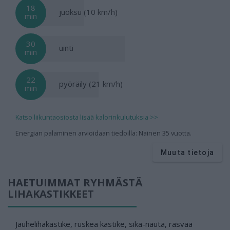
18
juoksu (10 km/h)
min
30
uinti
min
22
pyöräily (21 km/h)
min
Katso liikuntaosiosta lisää kalorinkulutuksia >>
Energian palaminen arvioidaan tiedoilla: Nainen 35 vuotta.
Muuta tietoja
HAETUIMMAT RYHMÄSTÄ
LIHAKASTIKKEET
Jauhelihakastike, ruskea kastike, sika-nauta, rasvaa