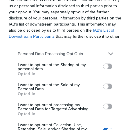
Kivennäis- ja hivenaineet
us or personal information disclosed to third parties prior to
your opt-out. You may separately opt-out of the further
Kivennäis- tai hivenaine
Tavoite
disclosure of your personal information by third parties on the
IAB’s list of downstream participants. This information may
Fosfori (P)
94,6 mg
16 %
also be disclosed by us to third parties on the
IAB’s List of
Downstream Participants
that may further disclose it to other
Jodi (I)
13,4 µg
9 %
third parties.
Kalium (K)
290,9 mg
9 %
Personal Data Processing Opt Outs
Kalsium (Ca)
14,2 mg
2 %
I want to opt-out of the Sharing of my
personal data.
Kupari (Cu)
0,1 mg
7 %
Opted In
Magnesium (Mg)
14,6 mg
5 %
I want to opt-out of the Sale of my
Personal Data.
Natrium (Na)
222,0 mg
Opted In
Rauta (Fe)
0,8 mg
6 %
I want to opt-out of processing my
Personal Data for Targeted Advertising.
Opted In
Seleeni (Se)
12,0 µg
24 %
I want to opt-out of Collection, Use,
Sinkki (Zn)
2,2 mg
31 %
Retention, Sale, and/or Sharing of my