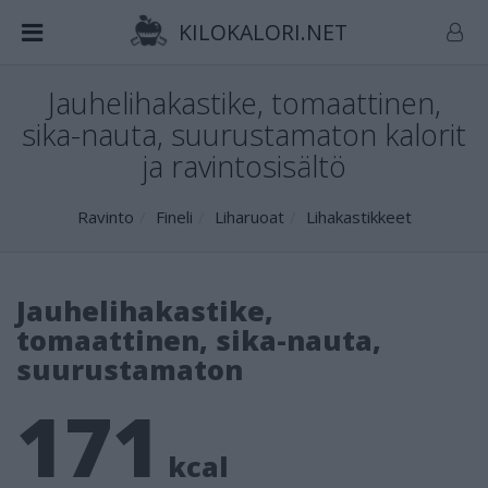
KILOKALORI.NET
Jauhelihakastike, tomaattinen,
sika-nauta, suurustamaton kalorit
ja ravintosisältö
Ravinto
Fineli
Liharuoat
Lihakastikkeet
Jauhelihakastike,
tomaattinen, sika-nauta,
suurustamaton
171
kcal