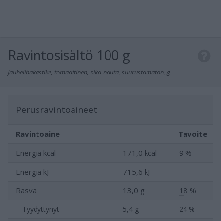
Ravintosisältö
100 g
Jauhelihakastike, tomaattinen, sika-nauta, suurustamaton, g
Perusravintoaineet
Ravintoaine
Tavoite
Energia kcal
171,0 kcal
9 %
Energia kJ
715,6 kJ
Rasva
13,0 g
18 %
Tyydyttynyt
5,4 g
24 %