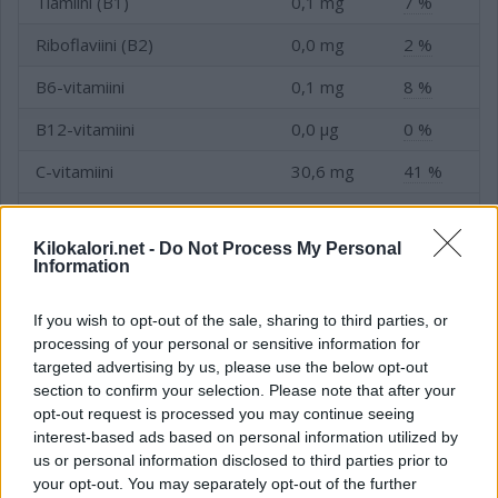
Tiamiini (B1)
0,1 mg
7 %
Riboflaviini (B2)
0,0 mg
2 %
B6-vitamiini
0,1 mg
8 %
B12-vitamiini
0,0 µg
0 %
C-vitamiini
30,6 mg
41 %
D-vitamiini
0,0 µg
0 %
Kilokalori.net -
Do Not Process My Personal
E-vitamiini
0,0 mg
0 %
Information
Folaatti (B9-vitamiini)
5,0 µg
2 %
If you wish to opt-out of the sale, sharing to third parties, or
Niasiini (B3-vitamiini)
0,5 mg
3 %
processing of your personal or sensitive information for
targeted advertising by us, please use the below opt-out
section to confirm your selection. Please note that after your
opt-out request is processed you may continue seeing
Kivennäis- ja hivenaineet
interest-based ads based on personal information utilized by
us or personal information disclosed to third parties prior to
your opt-out. You may separately opt-out of the further
Kivennäis- tai hivenaine
Tavoite