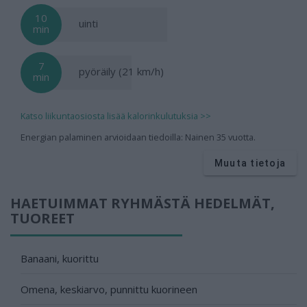
10
uinti
min
7
pyöräily (21 km/h)
min
Katso liikuntaosiosta lisää kalorinkulutuksia >>
Energian palaminen arvioidaan tiedoilla: Nainen 35 vuotta.
Muuta tietoja
HAETUIMMAT RYHMÄSTÄ HEDELMÄT,
TUOREET
Banaani, kuorittu
Omena, keskiarvo, punnittu kuorineen