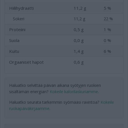
Hiilihydraatti
11,2 g
5 %
Sokeri
11,2 g
22 %
Proteiini
0,5 g
1 %
Suola
0,0 g
0 %
Kuitu
1,4 g
6 %
Orgaaniset hapot
0,6 g
Haluatko selvittää päivän aikana syötyjen ruokien
sisältämän energian?
Kokeile kalorilaskuriamme
.
Haluatko seurata tarkemmin syömääsi ravintoa?
Kokeile
ruokapäiväkirjaamme
.