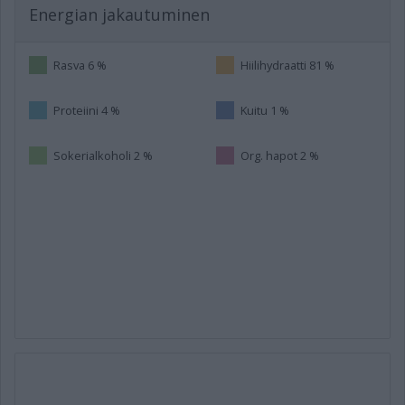
Energian jakautuminen
Rasva 6 %
Hiilihydraatti 81 %
Proteiini 4 %
Kuitu 1 %
Sokerialkoholi 2 %
Org. hapot 2 %