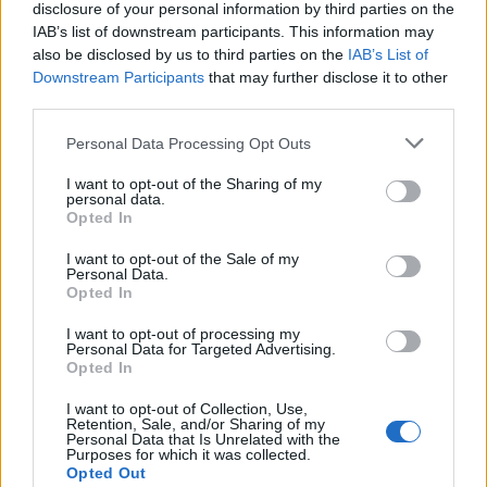
disclosure of your personal information by third parties on the
IAB’s list of downstream participants. This information may
Fosfori (P)
8,0 mg
1 %
also be disclosed by us to third parties on the
IAB’s List of
Downstream Participants
that may further disclose it to other
Jodi (I)
1,4 µg
1 %
third parties.
Kalium (K)
174,0 mg
6 %
Personal Data Processing Opt Outs
Kalsium (Ca)
12,0 mg
2 %
I want to opt-out of the Sharing of my
personal data.
Kupari (Cu)
0,1 mg
10 %
Opted In
Magnesium (Mg)
14,0 mg
5 %
I want to opt-out of the Sale of my
Personal Data.
Natrium (Na)
4,0 mg
Opted In
Rauta (Fe)
0,2 mg
1 %
I want to opt-out of processing my
Personal Data for Targeted Advertising.
Opted In
Seleeni (Se)
0,6 µg
1 %
I want to opt-out of Collection, Use,
Sinkki (Zn)
0,1 mg
1 %
Retention, Sale, and/or Sharing of my
Personal Data that Is Unrelated with the
Purposes for which it was collected.
Opted Out