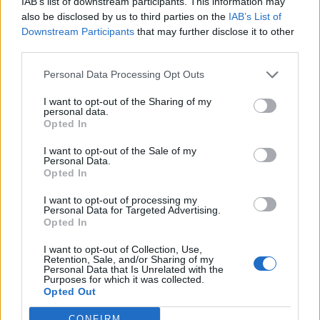
IAB’s list of downstream participants. This information may
also be disclosed by us to third parties on the
IAB’s List of
Kevyempi simppeli
Downstream Participants
that may further disclose it to other
chiavanukas
third parties.
86 kcal
Personal Data Processing Opt Outs
Letut
I want to opt-out of the Sharing of my
personal data.
Opted In
158 kcal
I want to opt-out of the Sale of my
Personal Data.
Opted In
Keto Omenapiirakka
I want to opt-out of processing my
Personal Data for Targeted Advertising.
218 kcal
Opted In
I want to opt-out of Collection, Use,
VHH raparperipiirakka
Retention, Sale, and/or Sharing of my
Personal Data that Is Unrelated with the
Purposes for which it was collected.
Opted Out
206 kcal
CONFIRM