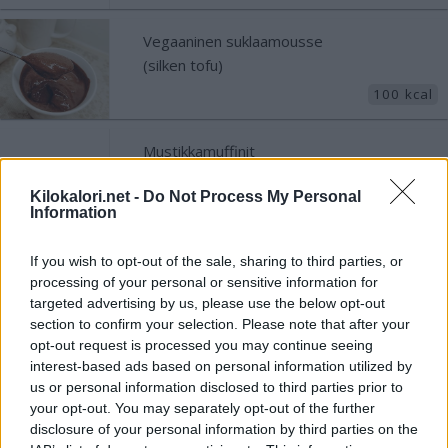
Vegaaninen suklaamousse
(silken tofu)
100 kcal
Mustikkamuffinit
Kilokalori.net -
Do Not Process My Personal
282 kcal
Information
Valkosuklaa juustokakku Valio
If you wish to opt-out of the sale, sharing to third parties, or
processing of your personal or sensitive information for
targeted advertising by us, please use the below opt-out
372 kcal
section to confirm your selection. Please note that after your
opt-out request is processed you may continue seeing
interest-based ads based on personal information utilized by
Mustikkarahka
us or personal information disclosed to third parties prior to
your opt-out. You may separately opt-out of the further
105 kcal
disclosure of your personal information by third parties on the