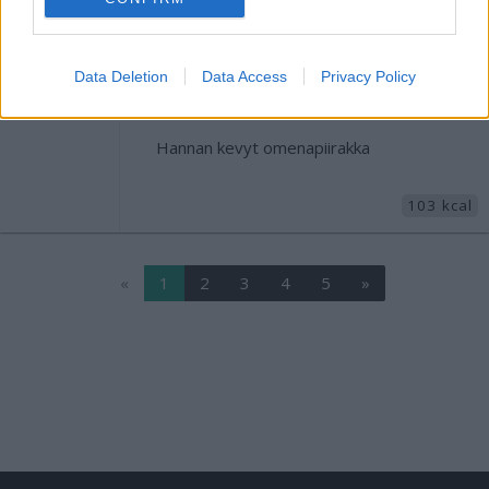
Ketopannari
Data Deletion
Data Access
Privacy Policy
260 kcal
Hannan kevyt omenapiirakka
103 kcal
«
1
2
3
4
5
»