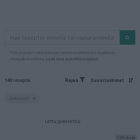
Tule mukaan rakentamaan ravintosisältötiedot sisältävää
reseptikokoelmaa.
Lisää oma suosikkireseptisi!
140
reseptiä
Rajaa
Suosituimmat
Jälkiruoat
Lettu (paistettu)
129 kcal