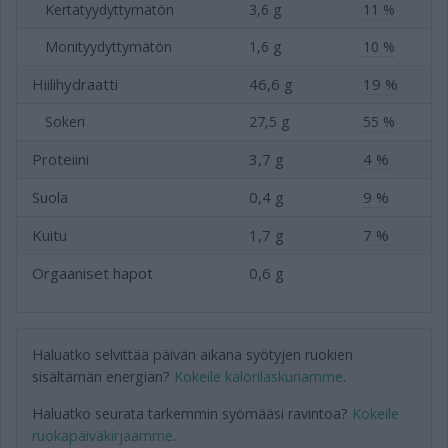
Kertatyydyttymätön
3,6 g
11 %
Monityydyttymätön
1,6 g
10 %
Hiilihydraatti
46,6 g
19 %
Sokeri
27,5 g
55 %
Proteiini
3,7 g
4 %
Suola
0,4 g
9 %
Kuitu
1,7 g
7 %
Orgaaniset hapot
0,6 g
Haluatko selvittää päivän aikana syötyjen ruokien
sisältämän energian?
Kokeile kalorilaskuriamme
.
Haluatko seurata tarkemmin syömääsi ravintoa?
Kokeile
ruokapäiväkirjaamme
.