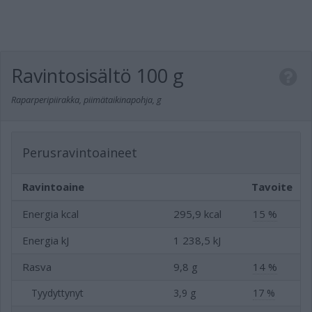
Ravintosisältö
100 g
Raparperipiirakka, piimätaikinapohja, g
Perusravintoaineet
Ravintoaine
Tavoite
Energia kcal
295,9 kcal
15 %
Energia kJ
1 238,5 kJ
Rasva
9,8 g
14 %
Tyydyttynyt
3,9 g
17 %