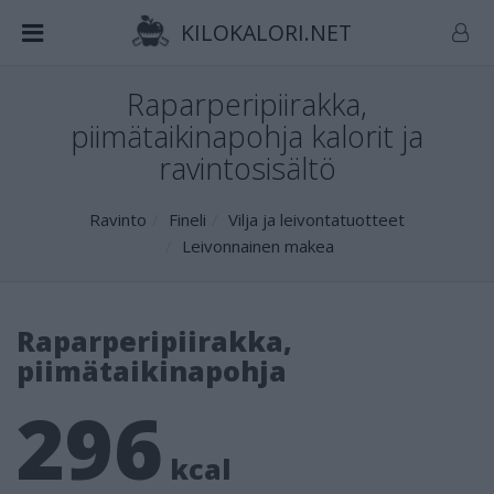
KILOKALORI.NET
Raparperipiirakka,
piimätaikinapohja kalorit ja
ravintosisältö
Ravinto
Fineli
Vilja ja leivontatuotteet
Leivonnainen makea
Raparperipiirakka,
piimätaikinapohja
296
kcal