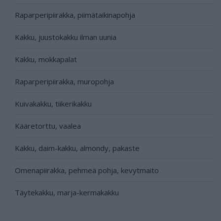
Raparperipiirakka, piimätaikinapohja
Kakku, juustokakku ilman uunia
Kakku, mokkapalat
Raparperipiirakka, muropohja
Kuivakakku, tiikerikakku
Kääretorttu, vaalea
Kakku, daim-kakku, almondy, pakaste
Omenapiirakka, pehmeä pohja, kevytmaito
Täytekakku, marja-kermakakku