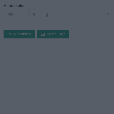
Annoskoko
g
Suosikiksi
Vertailuun