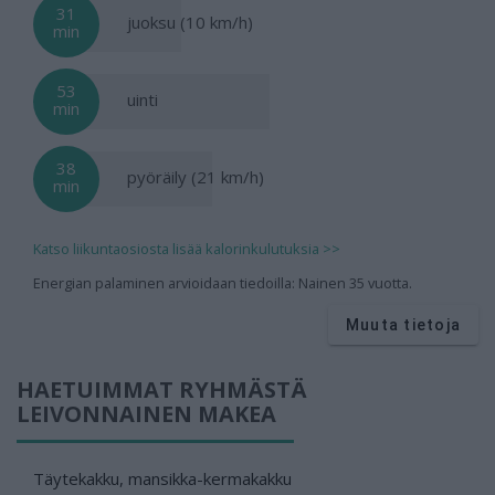
31
juoksu (10 km/h)
min
53
uinti
min
38
pyöräily (21 km/h)
min
Katso liikuntaosiosta lisää kalorinkulutuksia >>
Energian palaminen arvioidaan tiedoilla: Nainen 35 vuotta.
Muuta tietoja
HAETUIMMAT RYHMÄSTÄ
LEIVONNAINEN MAKEA
Täytekakku, mansikka-kermakakku