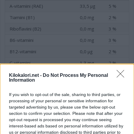
A-vitamiini (RAE)
33,5 µg
5 %
Tiamiini (B1)
0,0 mg
2 %
Riboflaviini (B2)
0,0 mg
3 %
B6-vitamiini
0,0 mg
3 %
B12-vitamiini
0,0 µg
2 %
C-vitamiini
1,3 mg
2 %
D-vitamiini
0,8 µg
8 %
Kilokalori.net -
Do Not Process My Personal
Information
E-vitamiini
1,1 mg
14 %
If you wish to opt-out of the sale, sharing to third parties, or
Folaatti (B9-vitamiini)
6,9 µg
2 %
processing of your personal or sensitive information for
targeted advertising by us, please use the below opt-out
Niasiini (B3-vitamiini)
0,3 mg
2 %
section to confirm your selection. Please note that after your
opt-out request is processed you may continue seeing
interest-based ads based on personal information utilized by
us or personal information disclosed to third parties prior to