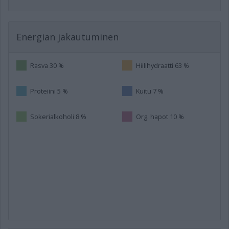
Energian jakautuminen
Rasva 30 %
Hiilihydraatti 63 %
Proteiini 5 %
Kuitu 7 %
Sokerialkoholi 8 %
Org. hapot 10 %