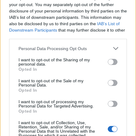
Kivennäis- ja hivenaineet
your opt-out. You may separately opt-out of the further
disclosure of your personal information by third parties on the
Kivennäis- tai hivenaine
Tavoite
IAB’s list of downstream participants. This information may
also be disclosed by us to third parties on the
IAB’s List of
Fosfori (P)
47,3 mg
8 %
Downstream Participants
that may further disclose it to other
third parties.
Jodi (I)
5,9 µg
4 %
Personal Data Processing Opt Outs
Kalium (K)
168,2 mg
5 %
I want to opt-out of the Sharing of my
Kalsium (Ca)
43,7 mg
5 %
personal data.
Opted In
Kupari (Cu)
0,1 mg
7 %
I want to opt-out of the Sale of my
Personal Data.
Magnesium (Mg)
12,0 mg
4 %
Opted In
Natrium (Na)
174,3 mg
I want to opt-out of processing my
Personal Data for Targeted Advertising.
Rauta (Fe)
0,3 mg
2 %
Opted In
Seleeni (Se)
3,1 µg
6 %
I want to opt-out of Collection, Use,
Retention, Sale, and/or Sharing of my
Personal Data that Is Unrelated with the
Sinkki (Zn)
0,3 mg
5 %
Purposes for which it was collected.