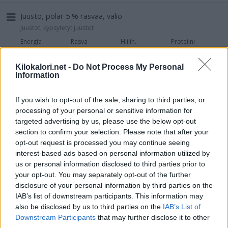
Juusto, polar 5 % rasvaa, valio
Juustot, kypsytetyt juustot
Energia
Rasva
Hiilih.
Proteiini
182 kcal
5,0 g
0,0 g
34,0 g
Kilokalori.net -
Do Not Process My Personal
Juusto, kermajuusto, rasvaa 30 %,
Information
turunmaa/oltermanni/korsholm/masurkka
Juustot, kypsytetyt juustot
If you wish to opt-out of the sale, sharing to third parties, or
processing of your personal or sensitive information for
Energia
Rasva
Hiilih.
Proteiini
373 kcal
32,0 g
0,0 g
22,3 g
targeted advertising by us, please use the below opt-out
section to confirm your selection. Please note that after your
opt-out request is processed you may continue seeing
Raejuusto, rasvaton, vl
interest-based ads based on personal information utilized by
Juustot, tuorejuustot
us or personal information disclosed to third parties prior to
Energia
Rasva
Hiilih.
Proteiini
your opt-out. You may separately opt-out of the further
83 kcal
0,2 g
2,0 g
18,0 g
disclosure of your personal information by third parties on the
IAB’s list of downstream participants. This information may
Rahka, maitorahka, maustamaton, rasvaa <0,5 %, vl
also be disclosed by us to third parties on the
IAB’s List of
Rahka
Downstream Participants
that may further disclose it to other
third parties.