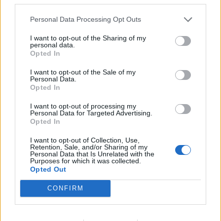
Energia
Rasva
Hiilih.
Proteiini
58 kcal
0,4 g
3,1 g
9,8 g
Personal Data Processing Opt Outs
Maito, kevytmaito, laktoositon maitojuoma, valio eila, d-
I want to opt-out of the Sharing of my
vitamiinia 2 ug
personal data.
Opted In
Maitojuomat <2%
Energia
Rasva
Hiilih.
Proteiini
I want to opt-out of the Sale of my
40 kcal
1,5 g
3,1 g
3,3 g
Personal Data.
Opted In
Juusto, gouda, keskiarvo, rasvaa 28-30 %
I want to opt-out of processing my
Personal Data for Targeted Advertising.
Juustot, kypsytetyt juustot
Opted In
Energia
Rasva
Hiilih.
Proteiini
375 kcal
31,0 g
0,0 g
23,5 g
I want to opt-out of Collection, Use,
Retention, Sale, and/or Sharing of my
Personal Data that Is Unrelated with the
Kermavaahto, sokeroitu, kotitekoinen
Purposes for which it was collected.
Opted Out
Kerma
Energia
Rasva
Hiilih.
Proteiini
CONFIRM
335 kcal
32,8 g
9,1 g
1,9 g
Creme fraiche, ranskankerma, rasvaa 15-18 %