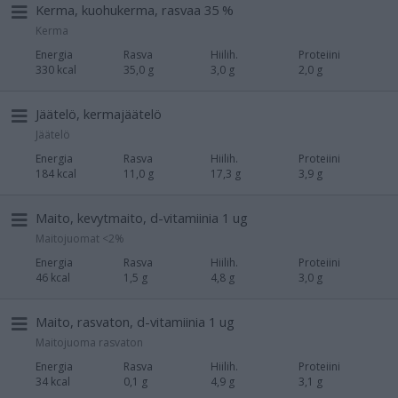
Kerma, kuohukerma, rasvaa 35 %
Kerma
Energia
Rasva
Hiilih.
Proteiini
330 kcal
35,0 g
3,0 g
2,0 g
Jäätelö, kermajäätelö
Jäätelö
Energia
Rasva
Hiilih.
Proteiini
184 kcal
11,0 g
17,3 g
3,9 g
Maito, kevytmaito, d-vitamiinia 1 ug
Maitojuomat <2%
Energia
Rasva
Hiilih.
Proteiini
46 kcal
1,5 g
4,8 g
3,0 g
Maito, rasvaton, d-vitamiinia 1 ug
Maitojuoma rasvaton
Energia
Rasva
Hiilih.
Proteiini
34 kcal
0,1 g
4,9 g
3,1 g