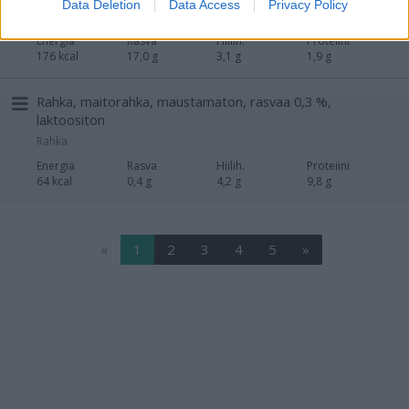
Data Deletion
Data Access
Privacy Policy
Hapanmaitotuotteet, muut
Energia
Rasva
Hiilih.
Proteiini
176 kcal
17,0 g
3,1 g
1,9 g
Rahka, maitorahka, maustamaton, rasvaa 0,3 %,
laktoositon
Rahka
Energia
Rasva
Hiilih.
Proteiini
64 kcal
0,4 g
4,2 g
9,8 g
«
1
2
3
4
5
»