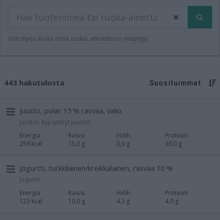
Voit myös lisätä omia
ruokia
,
aterioita
tai
reseptejä
.
443 hakutulosta
Suosituimmat
Juusto, polar 15 % rasvaa, valio
Juustot, kypsytetyt juustot
Energia
Rasva
Hiilih.
Proteiini
259 kcal
15,0 g
0,0 g
30,0 g
Jogurtti, turkkilainen/kreikkalainen, rasvaa 10 %
Jogurtit
Energia
Rasva
Hiilih.
Proteiini
123 kcal
10,0 g
4,3 g
4,0 g