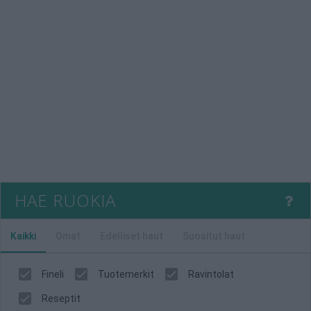
HAE RUOKIA
Kaikki
Omat
Edelliset haut
Suositut haut
Fineli
Tuotemerkit
Ravintolat
Reseptit