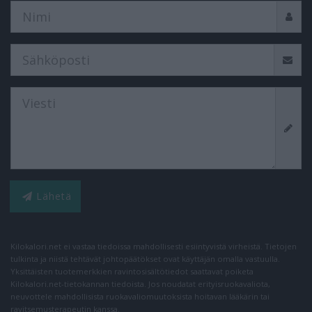
Lähetä
Kilokalori.net ei vastaa tiedoissa mahdollisesti esiintyvistä virheistä. Tietojen
tulkinta ja niistä tehtävät johtopäätökset ovat käyttäjän omalla vastuulla.
Yksittäisten tuotemerkkien ravintosisältötiedot saattavat poiketa
Kilokalori.net-tietokannan tiedoista. Jos noudatat erityisruokavaliota,
neuvottele mahdollisista ruokavaliomuutoksista hoitavan lääkärin tai
ravitsemusterapeutin kanssa.