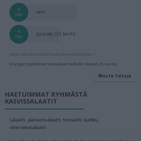
6
uinti
min
4
pyöräily (21 km/h)
min
Katso liikuntaosiosta lisää kalorinkulutuksia >>
Energian palaminen arvioidaan tiedoilla: Nainen 35 vuotta.
Muuta tietoja
HAETUIMMAT RYHMÄSTÄ
KASVISSALAATIT
Salaatti, jäävuorisalaatti, tomaatti, kurkku,
vihersekasalaatti