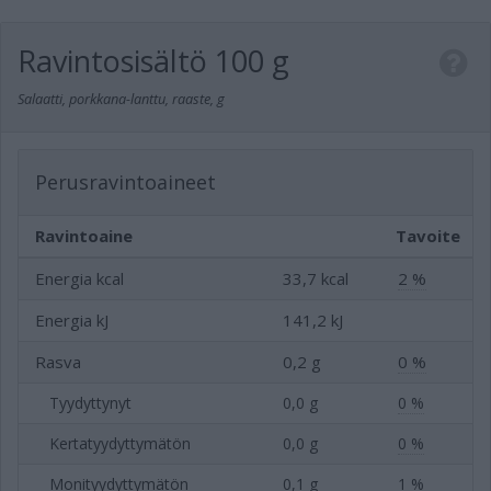
Ravintosisältö
100 g
Salaatti, porkkana-lanttu, raaste, g
Perusravintoaineet
Ravintoaine
Tavoite
Energia kcal
33,7 kcal
2 %
Energia kJ
141,2 kJ
Rasva
0,2 g
0 %
Tyydyttynyt
0,0 g
0 %
Kertatyydyttymätön
0,0 g
0 %
Monityydyttymätön
0,1 g
1 %