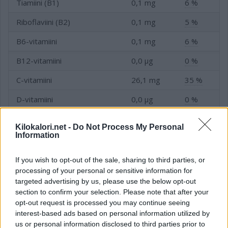
Tiamiini (B1)
0,1 mg
6 %
Riboflaviini (B2)
0,1 mg
5 %
B6-vitamiini
0,1 mg
6 %
B12-vitamiini
0,0 µg
0 %
C-vitamiini
26,1 mg
35 %
D-vitamiini
0,0 µg
0 %
E-vitamiini
0,2 mg
2 %
Kilokalori.net -
Do Not Process My Personal
Information
Folaatti (B9-vitamiini)
33,2 µg
11 %
Niasiini (B3-vitamiini)
1,0 mg
7 %
If you wish to opt-out of the sale, sharing to third parties, or
processing of your personal or sensitive information for
targeted advertising by us, please use the below opt-out
section to confirm your selection. Please note that after your
Kivennäis- ja hivenaineet
opt-out request is processed you may continue seeing
interest-based ads based on personal information utilized by
us or personal information disclosed to third parties prior to