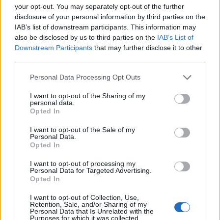
Kivennäis- tai hivenaine
Tavoite
your opt-out. You may separately opt-out of the further
disclosure of your personal information by third parties on the
Fosfori (P)
40,5 mg
7 %
IAB’s list of downstream participants. This information may
Jodi (I)
1,0 µg
1 %
also be disclosed by us to third parties on the
IAB’s List of
Downstream Participants
that may further disclose it to other
Kalium (K)
370,0 mg
12 %
third parties.
Kalsium (Ca)
35,5 mg
4 %
Personal Data Processing Opt Outs
Kupari (Cu)
0,0 mg
4 %
I want to opt-out of the Sharing of my
personal data.
Opted In
Magnesium (Mg)
13,0 mg
5 %
I want to opt-out of the Sale of my
Natrium (Na)
16,2 mg
Personal Data.
Opted In
Rauta (Fe)
0,4 mg
2 %
I want to opt-out of processing my
Seleeni (Se)
5,1 µg
10 %
Personal Data for Targeted Advertising.
Opted In
Sinkki (Zn)
0,3 mg
4 %
I want to opt-out of Collection, Use,
Retention, Sale, and/or Sharing of my
Personal Data that Is Unrelated with the
Purposes for which it was collected.