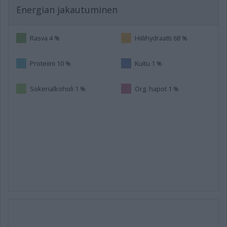
Energian jakautuminen
Rasva 4 %
Hiilihydraatti 68 %
Proteiini 10 %
Kuitu 1 %
Sokerialkoholi 1 %
Org. hapot 1 %