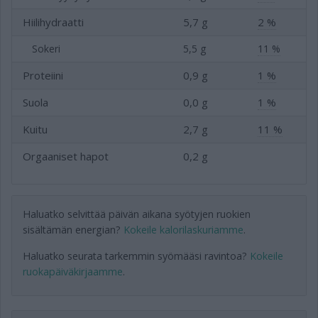
Hiilihydraatti
5,7 g
2 %
Sokeri
5,5 g
11 %
Proteiini
0,9 g
1 %
Suola
0,0 g
1 %
Kuitu
2,7 g
11 %
Orgaaniset hapot
0,2 g
Haluatko selvittää päivän aikana syötyjen ruokien
sisältämän energian?
Kokeile kalorilaskuriamme
.
Haluatko seurata tarkemmin syömääsi ravintoa?
Kokeile
ruokapäiväkirjaamme
.