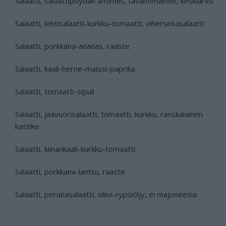
Salaatti, salaattipöydän antimet, tavanomainen, keskiarvo
Salaatti, lehtisalaatti-kurkku-tomaatti, vihersekasalaatti
Salaatti, porkkana-ananas, raaste
Salaatti, kaali-herne-maissi-paprika
Salaatti, tomaatti-sipuli
Salaatti, jäävuorisalaatti, tomaatti, kurkku, ranskalainen
kastike
Salaatti, kiinankaali-kurkku-tomaatti
Salaatti, porkkana-lanttu, raaste
Salaatti, perunasalaatti, oliivi-rypsiöljy, ei majoneesia