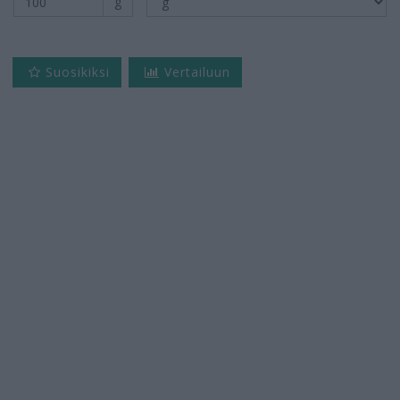
g
Suosikiksi
Vertailuun