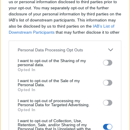
us or personal information disclosed to third parties prior to
your opt-out. You may separately opt-out of the further
Kivennäis- tai hivenaine
Tavoite
disclosure of your personal information by third parties on the
Fosfori (P)
30,1 mg
5 %
IAB’s list of downstream participants. This information may
also be disclosed by us to third parties on the
IAB’s List of
Jodi (I)
1,0 µg
1 %
Downstream Participants
that may further disclose it to other
third parties.
Kalium (K)
255,6 mg
8 %
Personal Data Processing Opt Outs
Kalsium (Ca)
20,5 mg
3 %
I want to opt-out of the Sharing of my
Kupari (Cu)
0,0 mg
4 %
personal data.
Opted In
Magnesium (Mg)
11,0 mg
4 %
I want to opt-out of the Sale of my
Personal Data.
Natrium (Na)
6,4 mg
Opted In
Rauta (Fe)
0,3 mg
2 %
I want to opt-out of processing my
Personal Data for Targeted Advertising.
Seleeni (Se)
0,4 µg
1 %
Opted In
Sinkki (Zn)
0,2 mg
2 %
I want to opt-out of Collection, Use,
Retention, Sale, and/or Sharing of my
Personal Data that Is Unrelated with the