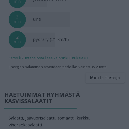
min
3
uinti
min
2
pyöräily (21 km/h)
min
Katso liikuntaosiosta lisää kalorinkulutuksia >>
Energian palaminen arvioidaan tiedoilla: Nainen 35 vuotta.
Muuta tietoja
HAETUIMMAT RYHMÄSTÄ
KASVISSALAATIT
Salaatti, jäävuorisalaatti, tomaatti, kurkku,
vihersekasalaatti