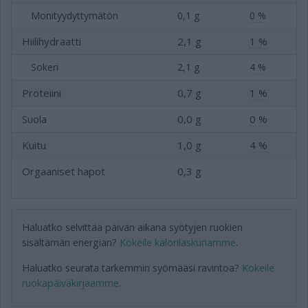
Monityydyttymätön
0,1 g
0 %
Hiilihydraatti
2,1 g
1 %
Sokeri
2,1 g
4 %
Proteiini
0,7 g
1 %
Suola
0,0 g
0 %
Kuitu
1,0 g
4 %
Orgaaniset hapot
0,3 g
Haluatko selvittää päivän aikana syötyjen ruokien
sisältämän energian?
Kokeile kalorilaskuriamme
.
Haluatko seurata tarkemmin syömääsi ravintoa?
Kokeile
ruokapäiväkirjaamme
.