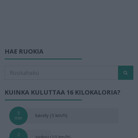
HAE RUOKIA
KUINKA KULUTTAA 16 KILOKALORIA?
5
kävely (5 km/h)
min
2
juoksu (10 km/h)