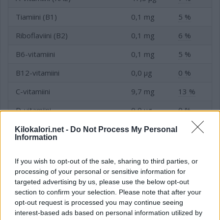
Tiamiini (B1)
0,1 mg
5 %
Riboflaviini (B2)
0,1 mg
6 %
B6-vitamiini
0,1 mg
5 %
B12-vitamiini
0,0 µg
0 %
C-vitamiini
9,7 mg
13 %
D-vitamiini
0,0 µg
0 %
E-vitamiini
0,4 mg
5 %
Kilokalori.net -
Do Not Process My Personal
Information
Folaatti (B9-vitamiini)
18,7 µg
6 %
If you wish to opt-out of the sale, sharing to third parties, or
Niasiini (B3-vitamiini)
0,4 mg
3 %
processing of your personal or sensitive information for
targeted advertising by us, please use the below opt-out
section to confirm your selection. Please note that after your
opt-out request is processed you may continue seeing
Kivennäis- ja hivenaineet
interest-based ads based on personal information utilized by