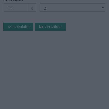
g
Suosikiksi
Vertailuun