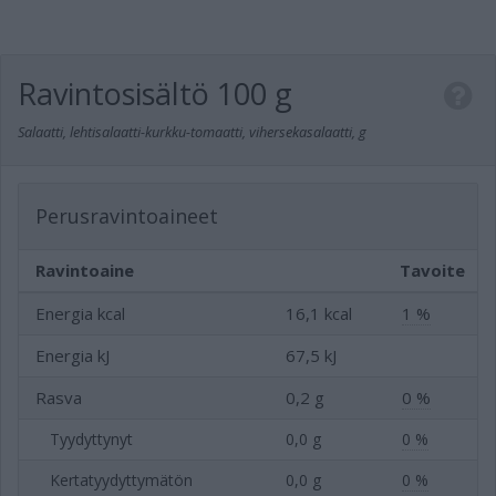
Ravintosisältö
100 g
Salaatti, lehtisalaatti-kurkku-tomaatti, vihersekasalaatti, g
Perusravintoaineet
Ravintoaine
Tavoite
Energia kcal
16,1 kcal
1 %
Energia kJ
67,5 kJ
Rasva
0,2 g
0 %
Tyydyttynyt
0,0 g
0 %
Kertatyydyttymätön
0,0 g
0 %