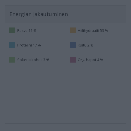
Energian jakautuminen
Rasva 11 %
Hiilihydraatti 53 %
Proteiini 17 %
Kuitu 2 %
Sokerialkoholi 3 %
Org. hapot 4 %