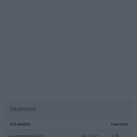
Vitamiinit
Vitamiini
Tavoite
A-vitamiini (RAE)
47,5 µg
7 %