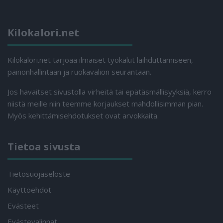
Kilokalori.net
Kilokalori.net tarjoaa ilmaiset työkalut laihduttamiseen,
painonhallintaan ja ruokavalion seurantaan.
Jos havaitset sivustolla virheitä tai epätäsmällisyyksiä, kerro
niistä meille niin teemme korjaukset mahdollisimman pian.
Myös kehittämisehdotukset ovat arvokkaita.
Tietoa sivusta
Tietosuojaseloste
Käyttöehdot
Evästeet
Evästevalinnat