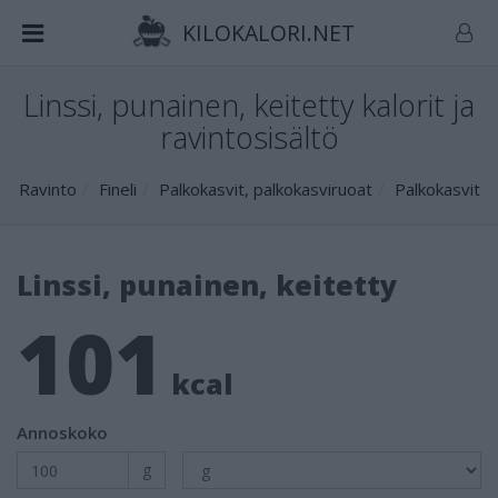
KILOKALORI.NET
Linssi, punainen, keitetty kalorit ja
ravintosisältö
Ravinto
Fineli
Palkokasvit, palkokasviruoat
Palkokasvit
Linssi, punainen, keitetty
101
kcal
Annoskoko
g