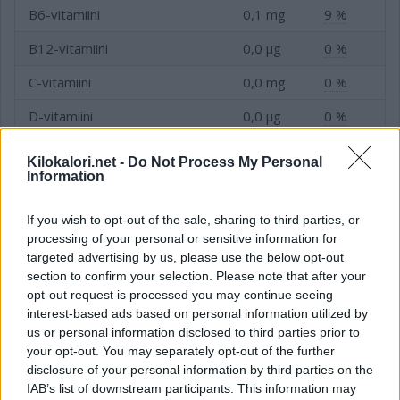
B6-vitamiini
0,1 mg
9 %
B12-vitamiini
0,0 µg
0 %
C-vitamiini
0,0 mg
0 %
D-vitamiini
0,0 µg
0 %
E-vitamiini
0,1 mg
1 %
Kilokalori.net -
Do Not Process My Personal
Information
Folaatti (B9-vitamiini)
5,0 µg
2 %
Niasiini (B3-vitamiini)
0,4 mg
3 %
If you wish to opt-out of the sale, sharing to third parties, or
processing of your personal or sensitive information for
targeted advertising by us, please use the below opt-out
section to confirm your selection. Please note that after your
opt-out request is processed you may continue seeing
Kivennäis- ja hivenaineet
interest-based ads based on personal information utilized by
us or personal information disclosed to third parties prior to
Kivennäis- tai hivenaine
Tavoite
your opt-out. You may separately opt-out of the further
disclosure of your personal information by third parties on the
Fosfori (P)
100,0 mg
17 %
IAB’s list of downstream participants. This information may