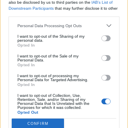
also be disclosed by us to third parties on the
IAB’s List of
Jodi (I)
0,0 µg
0 %
Downstream Participants
that may further disclose it to other
Kalium (K)
220,0 mg
7 %
third parties.
Kalsium (Ca)
16,0 mg
2 %
Personal Data Processing Opt Outs
Kupari (Cu)
0,2 mg
21 %
I want to opt-out of the Sharing of my
personal data.
Opted In
Magnesium (Mg)
26,0 mg
9 %
I want to opt-out of the Sale of my
Natrium (Na)
12,0 mg
Personal Data.
Opted In
Rauta (Fe)
2,4 mg
16 %
I want to opt-out of processing my
Seleeni (Se)
2,0 µg
4 %
Personal Data for Targeted Advertising.
Opted In
Sinkki (Zn)
1,0 mg
14 %
I want to opt-out of Collection, Use,
Retention, Sale, and/or Sharing of my
Personal Data that Is Unrelated with the
Purposes for which it was collected.
Lähde:
Fineli (THL)
Opted Out
* Tavoite kertoo ravintoaineen määrän ja osuuden viittellisestä
CONFIRM
päiväsaannista.
Ravintoaineiden ja energian viitteellinen päiväsaanti