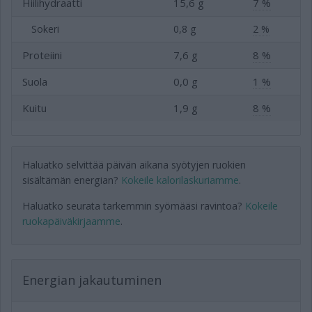
Hiilihydraatti
15,6 g
7 %
Sokeri
0,8 g
2 %
Proteiini
7,6 g
8 %
Suola
0,0 g
1 %
Kuitu
1,9 g
8 %
Haluatko selvittää päivän aikana syötyjen ruokien
sisältämän energian?
Kokeile kalorilaskuriamme
.
Haluatko seurata tarkemmin syömääsi ravintoa?
Kokeile
ruokapäiväkirjaamme
.
Energian jakautuminen