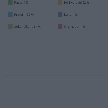
Rasva 4 %
Hiilihydraatti 62 %
Proteiini 30 %
Kuitu 1 %
Sokerialkoholi 1 %
Org. hapot 1 %