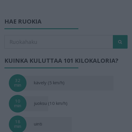
HAE RUOKIA
KUINKA KULUTTAA 101 KILOKALORIA?
32
kävely (5 km/h)
min
10
juoksu (10 km/h)
min
18
uinti
min