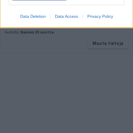
perustuu
suomalaisiin ravitsemussuosituksiin
.
Ravintoaineiden
suositukset lasketaan tiedoilla:
Aikuinen
Data Deletion
Data Access
Privacy Policy
keskivertokäyttäjä 2 000 kcal.
Vitamiinien, kivennäis- ja hivenaineiden suositukset lasketaan
tiedoilla:
Nainen 35 vuotta.
Muuta tietoja