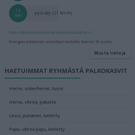
13
pyöräily (21 km/h)
min
Katso liikuntaosiosta lisää kalorinkulutuksia >>
Energian palaminen arvioidaan tiedoilla: Nainen 35 vuotta.
Muuta tietoja
HAETUIMMAT RYHMÄSTÄ PALKOKASVIT
Herne, sokeriherne, tuore
Herne, vihreä, pakaste
Linssi, punainen, keitetty
Papu, vihreä papu, keitetty