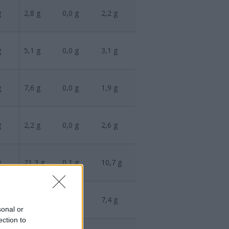
g
2,8
g
0,0
g
2,2
g
g
5,1
g
0,0
g
3,1
g
g
7,6
g
0,0
g
1,9
g
g
2,2
g
0,0
g
2,6
g
g
21,3
g
0,1
g
10,7
g
g
8,6
g
0,6
g
7,4
g
sonal or
ection to