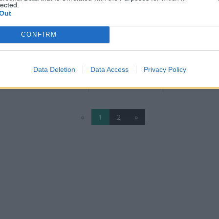
304
kcal
1,3
g
0,0
g
45,8
g
2,4
lected.
Out
CONFIRM
287
kcal
1,9
g
0,3
g
37,3
g
4,4
Data Deletion
Data Access
Privacy Policy
111
kcal
0,8
g
0,1
g
14,0
g
1,5
«
1
2
»