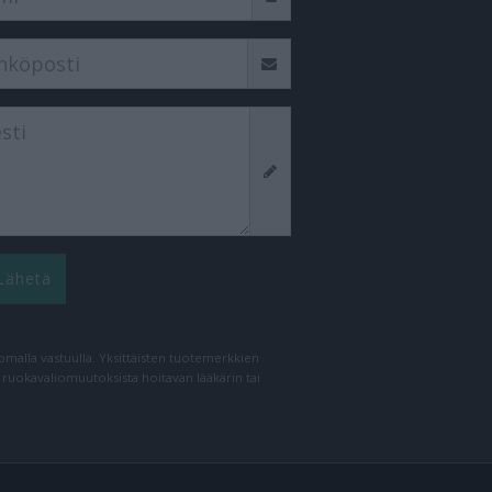
Lähetä
n omalla vastuulla. Yksittäisten tuotemerkkien
a ruokavaliomuutoksista hoitavan lääkärin tai