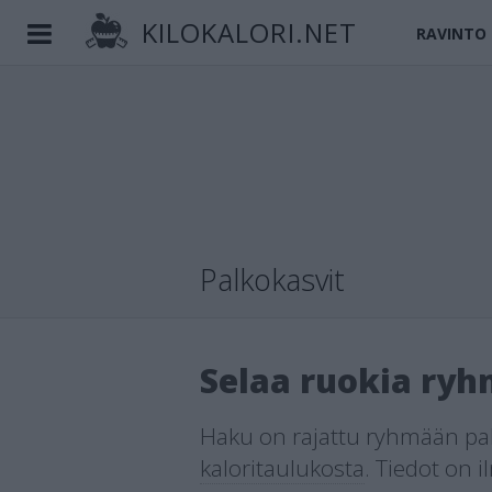
KILOKALORI.NET
RAVINTO
Palkokasvit
Selaa ruokia ryh
Haku on rajattu ryhmään palk
kaloritaulukosta
.
Tiedot on 