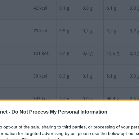
42
kcal
0,1
g
0,0
g
6,1
g
3,9
73
kcal
0,9
g
0,2
g
9,4
g
5,7
101
kcal
0,4
g
0,0
g
15,6
g
0,8
38
kcal
0,3
g
0,1
g
5,1
g
3,3
343
kcal
5,4
g
0,0
g
46,4
g
2,6
.net -
Do Not Process My Personal Information
116
kcal
0,5
g
0,1
g
15,3
g
0,3
to opt-out of the sale, sharing to third parties, or processing of your per
formation for targeted advertising by us, please use the below opt-out s