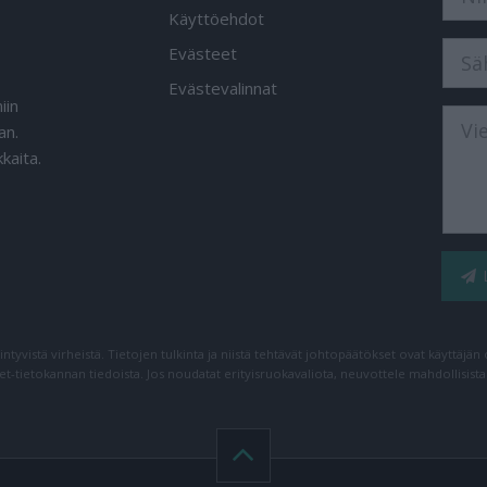
Käyttöehdot
Evästeet
Evästevalinnat
iin
an.
kaita.
iintyvistä virheistä. Tietojen tulkinta ja niistä tehtävät johtopäätökset ovat käyttäjä
net-tietokannan tiedoista. Jos noudatat erityisruokavaliota, neuvottele mahdollisist