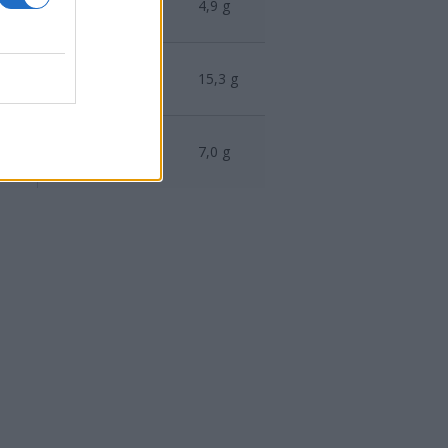
g
23,8
g
0,1
g
4,9
g
g
22,1
g
0,0
g
15,3
g
g
8,3
g
0,0
g
7,0
g