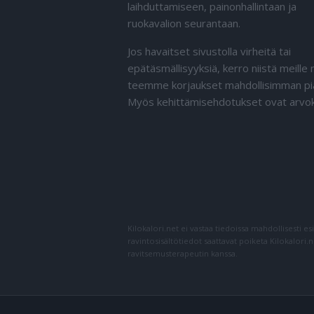
laihduttamiseen, painonhallintaan ja
ruokavalion seurantaan.
Jos havaitset sivustolla virheitä tai
epätäsmällisyyksiä, kerro niistä meille n
teemme korjaukset mahdollisimman pi
Myös kehittämisehdotukset ovat arvok
Kilokalori.net ei vastaa tiedoissa mahdollisesti es
ravintosisältötiedot saattavat poiketa Kilokalori.
ravitsemusterapeutin kanssa.