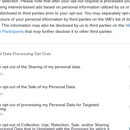
r selection. Please note that after your opt-out request is processed y
75
kcal
0,8
g
0,2
g
9,5
g
5,3
eing interest-based ads based on personal information utilized by us or
disclosed to third parties prior to your opt-out. You may separately opt-
losure of your personal information by third parties on the IAB’s list of
. This information may also be disclosed by us to third parties on the
IA
245
kcal
1,6
g
0,1
g
27,2
g
2,8
Participants
that may further disclose it to other third parties.
messä, säilyke
messä, säilyke
79
kcal
0,3
g
0,1
g
9,7
g
0,2
l Data Processing Opt Outs
o opt-out of the Sharing of my personal data.
102
kcal
0,6
g
0,1
g
13,1
g
1,6
In
tetty, suolaton
tetty, suolaton
o opt-out of the Sale of my Personal Data.
127
kcal
0,9
g
0,1
g
8,0
g
3,0
In
to opt-out of processing my Personal Data for Targeted
ing.
137
kcal
2,5
g
0,3
g
17,6
g
1,0
In
o opt-out of Collection, Use, Retention, Sale, and/or Sharing
ersonal Data that Is Unrelated with the Purposes for which it