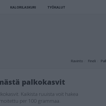
KALORILASKURI
TYÖKALUT
Ravinto
Fineli
Pal
mästä palkokasvit
okasvit. Kaikista ruuista voit hakea
ilmoitettu per 100 grammaa.