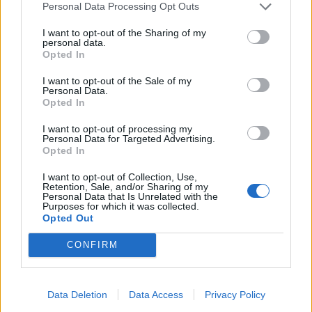
143 kcal
10,3 g
0,3 g
12,5 g
Personal Data Processing Opt Outs
I want to opt-out of the Sharing of my
Sika-nauta jauheliha 23%
personal data.
Kotimaista
Opted In
Energia
Rasva
Hiilih.
Proteiini
I want to opt-out of the Sale of my
275 kcal
23,0 g
0,0 g
17,0 g
Personal Data.
Opted In
Mansikka (pakaste)
I want to opt-out of processing my
Kotimaista
Personal Data for Targeted Advertising.
Opted In
Energia
Rasva
Hiilih.
Proteiini
45 kcal
0,3 g
8,4 g
0,5 g
I want to opt-out of Collection, Use,
Retention, Sale, and/or Sharing of my
Personal Data that Is Unrelated with the
Pikakaurahiutale
Purposes for which it was collected.
Kotimaista
Opted Out
Energia
Rasva
Hiilih.
Proteiini
370 kcal
CONFIRM
6,5 g
58,0 g
14,0 g
Jogurtti rasvaton maustamaton
Data Deletion
Data Access
Privacy Policy
Kotimaista