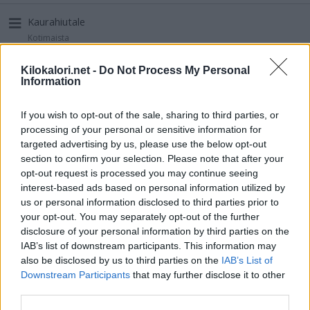
Kaurahiutale
Kotimaista
Energia
Rasva
Hiilih.
Proteiini
370 kcal
6,9 g
59,0 g
13,0 g
Kilokalori.net -
Do Not Process My Personal
Information
Laktoositon kevytmaitojuoma
If you wish to opt-out of the sale, sharing to third parties, or
Kotimaista
processing of your personal or sensitive information for
Energia
Rasva
Hiilih.
Proteiini
targeted advertising by us, please use the below opt-out
38 kcal
1,5 g
2,7 g
3,5 g
section to confirm your selection. Please note that after your
opt-out request is processed you may continue seeing
Laktoositon kevyt kermaviili
interest-based ads based on personal information utilized by
Kotimaista
us or personal information disclosed to third parties prior to
your opt-out. You may separately opt-out of the further
Energia
Rasva
Hiilih.
Proteiini
80 kcal
6,0 g
4,0 g
2,6 g
disclosure of your personal information by third parties on the
IAB’s list of downstream participants. This information may
also be disclosed by us to third parties on the
IAB’s List of
Isot kananmunat
Downstream Participants
that may further disclose it to other
Kotimaista
third parties.
Energia
Rasva
Hiilih.
Proteiini