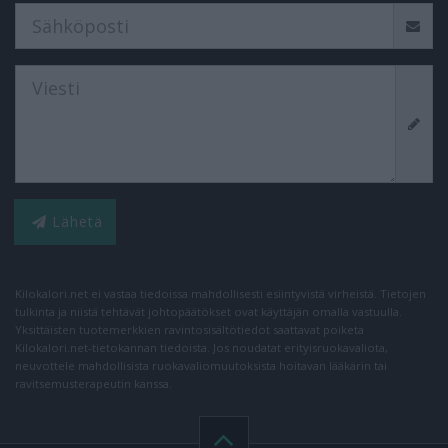
Lähetä
Kilokalori.net ei vastaa tiedoissa mahdollisesti esiintyvistä virheistä. Tietojen
tulkinta ja niistä tehtävät johtopäätökset ovat käyttäjän omalla vastuulla.
Yksittäisten tuotemerkkien ravintosisältötiedot saattavat poiketa
Kilokalori.net-tietokannan tiedoista. Jos noudatat erityisruokavaliota,
neuvottele mahdollisista ruokavaliomuutoksista hoitavan lääkärin tai
ravitsemusterapeutin kanssa.