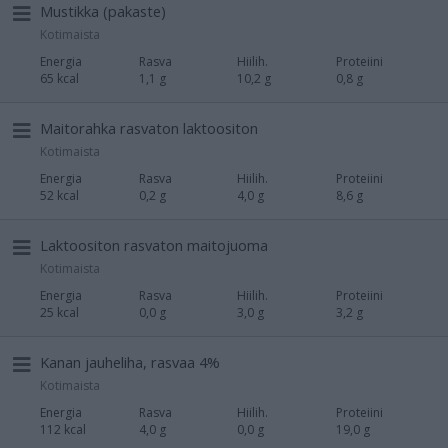
Mustikka (pakaste)
Kotimaista
Energia
Rasva
Hiilih.
Proteiini
65 kcal
1,1 g
10,2 g
0,8 g
Maitorahka rasvaton laktoositon
Kotimaista
Energia
Rasva
Hiilih.
Proteiini
52 kcal
0,2 g
4,0 g
8,6 g
Laktoositon rasvaton maitojuoma
Kotimaista
Energia
Rasva
Hiilih.
Proteiini
25 kcal
0,0 g
3,0 g
3,2 g
Kanan jauheliha, rasvaa 4%
Kotimaista
Energia
Rasva
Hiilih.
Proteiini
112 kcal
4,0 g
0,0 g
19,0 g