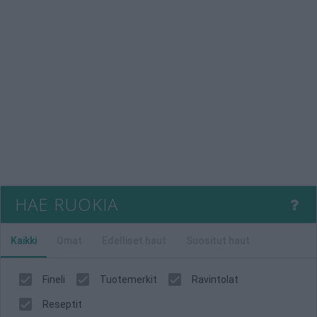
HAE RUOKIA
Kaikki
Omat
Edelliset haut
Suositut haut
Fineli
Tuotemerkit
Ravintolat
Reseptit