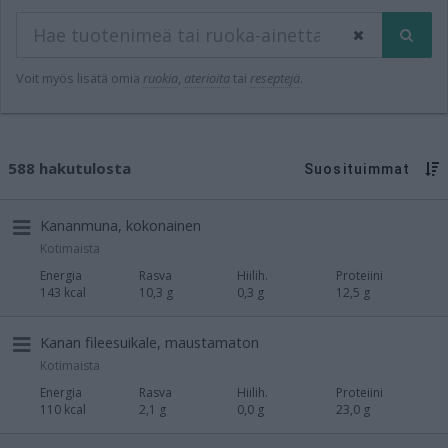
Voit myös lisätä omia
ruokia
,
aterioita
tai
reseptejä
.
588 hakutulosta
Suosituimmat
Kananmuna, kokonainen
Kotimaista
Energia
Rasva
Hiilih.
Proteiini
143 kcal
10,3 g
0,3 g
12,5 g
Kanan fileesuikale, maustamaton
Kotimaista
Energia
Rasva
Hiilih.
Proteiini
110 kcal
2,1 g
0,0 g
23,0 g