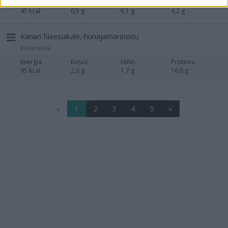
Energia
Rasva
Hiilih.
Proteiini
45 kcal
0,5 g
6,1 g
4,2 g
Kanan fileesuikale, hunajamarinoitu
Kotimaista
Energia
Rasva
Hiilih.
Proteiini
95 kcal
2,6 g
1,7 g
16,0 g
«
1
2
3
4
5
»