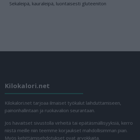
Sekaleipä, kauraleipä, luontaisesti gluteeniton
Kilokalori.net
Kilokalori.net tarjoaa ilmaiset työkalut laihduttamiseen,
painonhallintaan ja ruokavalion seurantaan.
Jos havaitset sivustolla virheitä tai epätäsmällisyyksiä, kerro
niistä meille niin teemme korjaukset mahdollisimman pian.
Myös kehittämisehdotukset ovat arvokkaita.