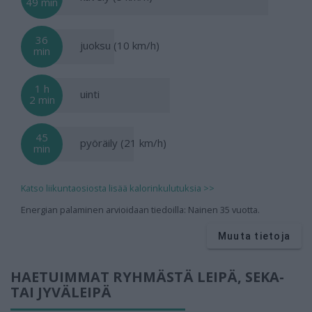
49 min
36
juoksu (10 km/h)
min
1 h
uinti
2 min
45
pyöräily (21 km/h)
min
Katso liikuntaosiosta lisää kalorinkulutuksia >>
Energian palaminen arvioidaan tiedoilla: Nainen 35 vuotta.
Muuta tietoja
HAETUIMMAT RYHMÄSTÄ LEIPÄ, SEKA-
TAI JYVÄLEIPÄ