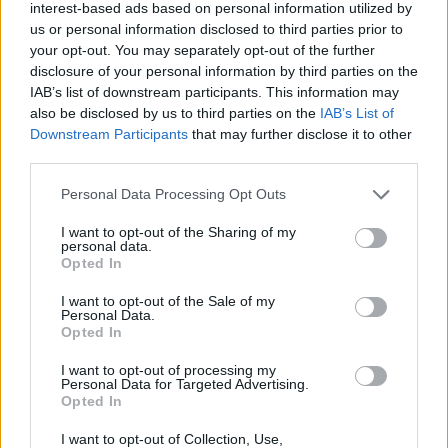
interest-based ads based on personal information utilized by
us or personal information disclosed to third parties prior to
Kivennäis- ja hivenaineet
your opt-out. You may separately opt-out of the further
disclosure of your personal information by third parties on the
IAB’s list of downstream participants. This information may
Kivennäis- tai hivenaine
Tavoite
also be disclosed by us to third parties on the
IAB’s List of
Downstream Participants
that may further disclose it to other
Fosfori (P)
366,3 mg
61 %
third parties.
Jodi (I)
7,3 µg
5 %
Personal Data Processing Opt Outs
Kalium (K)
450,9 mg
15 %
I want to opt-out of the Sharing of my
personal data.
Kalsium (Ca)
94,0 mg
12 %
Opted In
Kupari (Cu)
0,5 mg
55 %
I want to opt-out of the Sale of my
Personal Data.
Magnesium (Mg)
107,2 mg
38 %
Opted In
Natrium (Na)
470,6 mg
I want to opt-out of processing my
Personal Data for Targeted Advertising.
Opted In
Rauta (Fe)
3,9 mg
26 %
I want to opt-out of Collection, Use,
Seleeni (Se)
8,7 µg
17 %