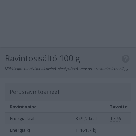
Ravintosisältö
100 g
Näkkileipä, moniviljanäkkileipä, pieni pyöreä, vaasan, seesaminsiemeniä, g
Perusravintoaineet
Ravintoaine
Tavoite
Energia kcal
349,2 kcal
17 %
Energia kJ
1 461,7 kJ