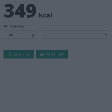
349
kcal
Annoskoko
g
Suosikiksi
Vertailuun