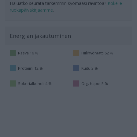
Haluatko seurata tarkemmin syömääsi ravintoa?
Kokeile
ruokapäiväkirjaamme
.
Energian jakautuminen
Rasva 16 %
Hiilihydraatti 62 %
Proteiini 12 %
Kuitu 3 %
Sokerialkoholi 4 %
Org. hapot 5 %