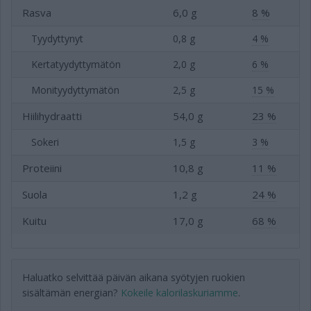
Rasva
6,0 g
8 %
Tyydyttynyt
0,8 g
4 %
Kertatyydyttymätön
2,0 g
6 %
Monityydyttymätön
2,5 g
15 %
Hiilihydraatti
54,0 g
23 %
Sokeri
1,5 g
3 %
Proteiini
10,8 g
11 %
Suola
1,2 g
24 %
Kuitu
17,0 g
68 %
Haluatko selvittää päivän aikana syötyjen ruokien
sisältämän energian?
Kokeile kalorilaskuriamme
.