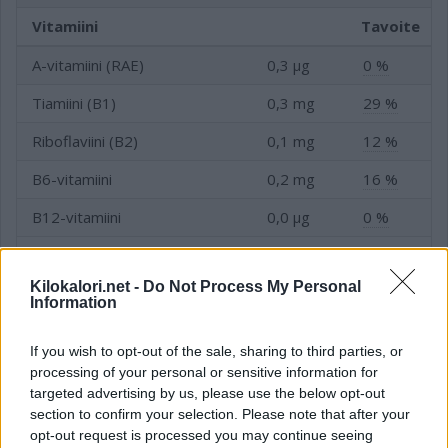
Vitamiini
Tavoite
A-vitamiini (RAE)
0,3 µg
0 %
Tiamiini (B1)
0,3 mg
29 %
Riboflaviini (B2)
0,1 mg
12 %
B6-vitamiini
0,2 mg
16 %
B12-vitamiini
0,0 µg
0 %
C-vitamiini
0,0 mg
0 %
Kilokalori.net -
Do Not Process My Personal
D-vitamiini
0,0 µg
0 %
Information
E-vitamiini
0,8 mg
11 %
If you wish to opt-out of the sale, sharing to third parties, or
Folaatti (B9-vitamiini)
41,9 µg
14 %
processing of your personal or sensitive information for
targeted advertising by us, please use the below opt-out
Niasiini (B3-vitamiini)
1,1 mg
8 %
section to confirm your selection. Please note that after your
opt-out request is processed you may continue seeing