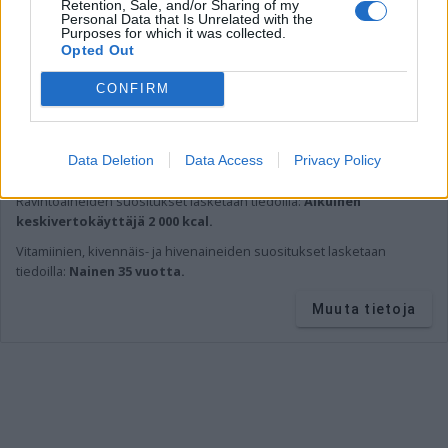
Retention, Sale, and/or Sharing of my
Personal Data that Is Unrelated with the
Sinkki (Zn)
3,2 mg
46 %
Purposes for which it was collected.
Opted Out
CONFIRM
Lähde:
Fineli (THL)
* Tavoite kertoo ravintoaineen määrän ja osuuden viittellisestä
päiväsaannista.
Ravintoaineiden ja energian viitteellinen päiväsaanti
Data Deletion
Data Access
Privacy Policy
perustuu
suomalaisiin ravitsemussuosituksiin
.
Ravintoaineiden
suositukset lasketaan tiedoilla:
Aikuinen
keskivertokäyttäjä 2 000 kcal.
Vitamiinien, kivennäis- ja hivenaineiden suositukset lasketaan
tiedoilla:
Nainen 35 vuotta.
Muuta tietoja