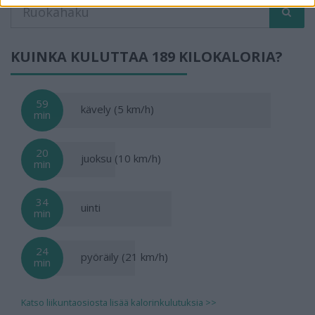
KUINKA KULUTTAA 189 KILOKALORIA?
59
kävely (5 km/h)
min
20
juoksu (10 km/h)
min
34
uinti
min
24
pyöräily (21 km/h)
min
Katso liikuntaosiosta lisää kalorinkulutuksia >>