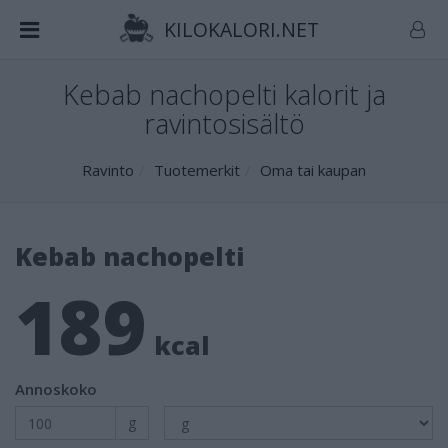
KILOKALORI.NET
Kebab nachopelti kalorit ja
ravintosisältö
Ravinto
Tuotemerkit
Oma tai kaupan
Kebab nachopelti
189
kcal
Annoskoko
g