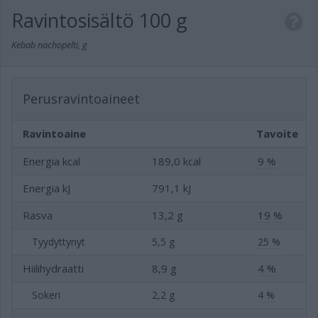
Ravintosisältö
100 g
Kebab nachopelti, g
Perusravintoaineet
Ravintoaine
Tavoite
Energia kcal
189,0 kcal
9 %
Energia kJ
791,1 kJ
Rasva
13,2 g
19 %
Tyydyttynyt
5,5 g
25 %
Hiilihydraatti
8,9 g
4 %
Sokeri
2,2 g
4 %