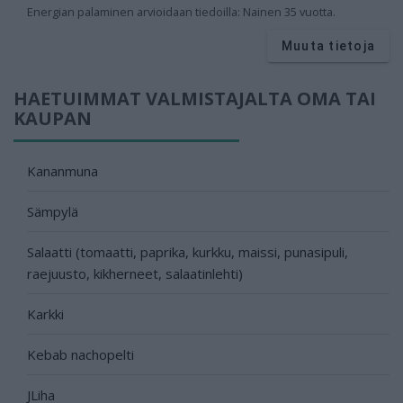
Energian palaminen arvioidaan tiedoilla: Nainen 35 vuotta.
Muuta tietoja
HAETUIMMAT VALMISTAJALTA OMA TAI
KAUPAN
Kananmuna
Sämpylä
Salaatti (tomaatti, paprika, kurkku, maissi, punasipuli,
raejuusto, kikherneet, salaatinlehti)
Karkki
Kebab nachopelti
JLiha