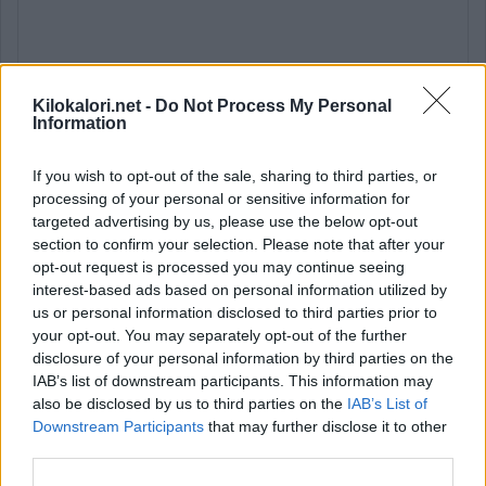
Kilokalori.net -
Do Not Process My Personal
Information
If you wish to opt-out of the sale, sharing to third parties, or
processing of your personal or sensitive information for
targeted advertising by us, please use the below opt-out
section to confirm your selection. Please note that after your
Lähde: käyttäjien luoma (
28.1.2025
).
Ovatko tiedot puutteelliset tai
opt-out request is processed you may continue seeing
virheelliset?
Muokkaa tätä ruokaa
interest-based ads based on personal information utilized by
us or personal information disclosed to third parties prior to
* Tavoite kertoo ravintoaineen määrän ja osuuden viittellisestä
your opt-out. You may separately opt-out of the further
päiväsaannista.
Ravintoaineiden ja energian viitteellinen päiväsaanti
disclosure of your personal information by third parties on the
perustuu
suomalaisiin ravitsemussuosituksiin
.
IAB’s list of downstream participants. This information may
Ravintoaineiden
suositukset lasketaan tiedoilla:
Aikuinen
also be disclosed by us to third parties on the
IAB’s List of
keskivertokäyttäjä 2 000 kcal.
Downstream Participants
that may further disclose it to other
Vitamiinien, kivennäis- ja hivenaineiden suositukset lasketaan
third parties.
tiedoilla:
Nainen 35 vuotta.