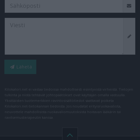
Lähetä
Kilokalori.net ei vastaa tiedoissa mahdollisesti esiintyvistä virheistä. Tietojen
tulkinta ja niistä tehtävät johtopäätökset ovat käyttäjän omalla vastuulla.
Yksittäisten tuotemerkkien ravintosisältötiedot saattavat poiketa
Kilokalori.net-tietokannan tiedoista. Jos noudatat erityisruokavaliota,
neuvottele mahdollisista ruokavaliomuutoksista hoitavan lääkärin tai
ravitsemusterapeutin kanssa.