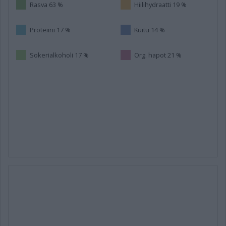
Rasva 63 %
Hiilihydraatti 19 %
Proteiini 17 %
Kuitu 14 %
Sokerialkoholi 17 %
Org. hapot 21 %