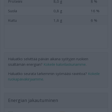
Proteiini
8,0 g
8 %
Suola
0,8 g
16 %
Kuitu
1,6 g
6 %
Haluatko selvittää päivän aikana syötyjen ruokien
sisältämän energian?
Kokeile kalorilaskuriamme
.
Haluatko seurata tarkemmin syömääsi ravintoa?
Kokeile
ruokapäiväkirjaamme
.
Energian jakautuminen