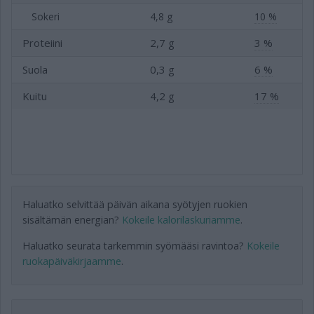
Sokeri
4,8 g
10 %
Proteiini
2,7 g
3 %
Suola
0,3 g
6 %
Kuitu
4,2 g
17 %
Haluatko selvittää päivän aikana syötyjen ruokien
sisältämän energian?
Kokeile kalorilaskuriamme
.
Haluatko seurata tarkemmin syömääsi ravintoa?
Kokeile
ruokapäiväkirjaamme
.