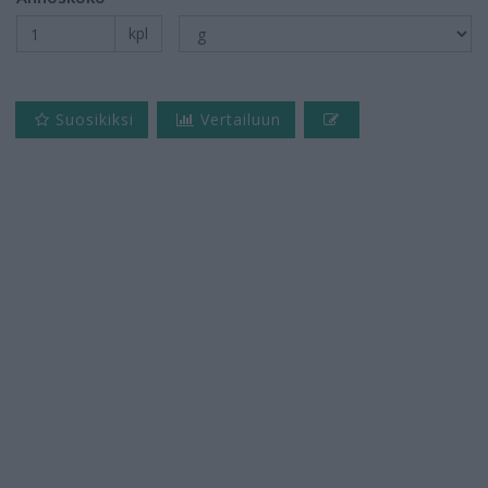
kpl
Suosikiksi
Vertailuun