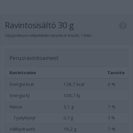
Ravintosisältö
30 g
Täysjyväkaura välipalakeksi karpalo & kinuski, 1 keksi
Perusravintoaineet
Ravintoaine
Tavoite
Energia kcal
128,7 kcal
6 %
Energia kJ
538,7 kJ
Rasva
5,1 g
7 %
Tyydyttynyt
0,7 g
3 %
Hiilihydraatti
16,2 g
7 %