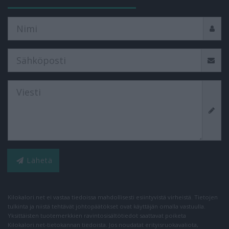
Lähetä
Kilokalori.net ei vastaa tiedoissa mahdollisesti esiintyvistä virheistä. Tietojen
tulkinta ja niistä tehtävät johtopäätökset ovat käyttäjän omalla vastuulla.
Yksittäisten tuotemerkkien ravintosisältötiedot saattavat poiketa
Kilokalori.net-tietokannan tiedoista. Jos noudatat erityisruokavaliota,