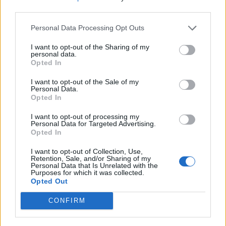
third parties.
Vitamiinien, kivennäis- ja hivenaineiden suositukset lasketaan
tiedoilla:
Nainen 35 vuotta.
Personal Data Processing Opt Outs
Muuta tietoja
I want to opt-out of the Sharing of my
personal data.
Opted In
I want to opt-out of the Sale of my
Personal Data.
Opted In
I want to opt-out of processing my
Personal Data for Targeted Advertising.
Opted In
I want to opt-out of Collection, Use,
Retention, Sale, and/or Sharing of my
Personal Data that Is Unrelated with the
Purposes for which it was collected.
Opted Out
CONFIRM