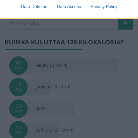
HAE RUOKIA
Data Deletion
Data Access
Privacy Policy
KUINKA KULUTTAA 129 KILOKALORIA?
40
kävely (5 km/h)
min
13
juoksu (10 km/h)
min
23
uinti
min
17
pyöräily (21 km/h)
min