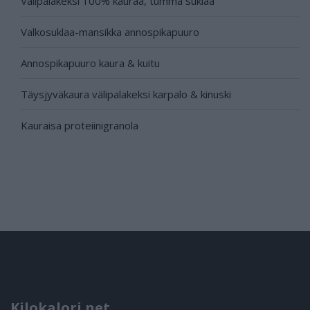
Välipalakeksi 100% kauraa, tumma suklaa
Valkosuklaa-mansikka annospikapuuro
Annospikapuuro kaura & kuitu
Täysjyväkaura välipalakeksi karpalo & kinuski
Kauraisa proteiinigranola
Kilokalori.net