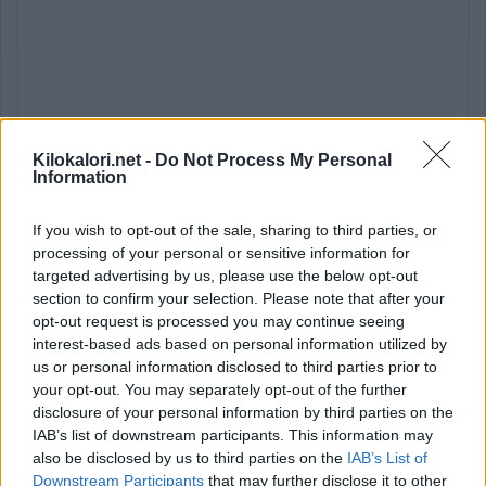
Kilokalori.net -
Do Not Process My Personal
Information
If you wish to opt-out of the sale, sharing to third parties, or
processing of your personal or sensitive information for
targeted advertising by us, please use the below opt-out
section to confirm your selection. Please note that after your
opt-out request is processed you may continue seeing
Lähde: käyttäjien luoma (
3.7.2023
).
Ovatko tiedot puutteelliset tai
virheelliset?
Muokkaa tätä ruokaa
interest-based ads based on personal information utilized by
us or personal information disclosed to third parties prior to
* Tavoite kertoo ravintoaineen määrän ja osuuden viittellisestä
your opt-out. You may separately opt-out of the further
päiväsaannista.
Ravintoaineiden ja energian viitteellinen päiväsaanti
disclosure of your personal information by third parties on the
perustuu
suomalaisiin ravitsemussuosituksiin
.
IAB’s list of downstream participants. This information may
Ravintoaineiden
suositukset lasketaan tiedoilla:
Aikuinen
also be disclosed by us to third parties on the
IAB’s List of
keskivertokäyttäjä 2 000 kcal.
Downstream Participants
that may further disclose it to other