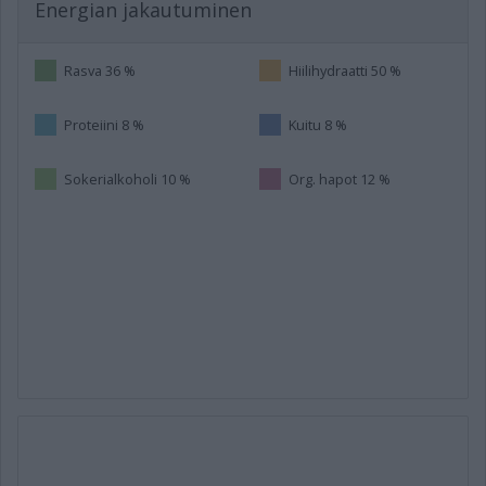
Energian jakautuminen
Rasva 36 %
Hiilihydraatti 50 %
Proteiini 8 %
Kuitu 8 %
Sokerialkoholi 10 %
Org. hapot 12 %