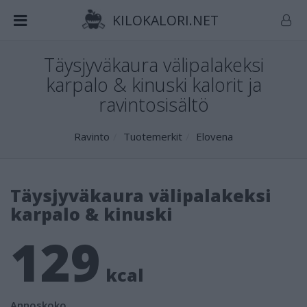
KILOKALORI.NET
Täysjyväkaura välipalakeksi
karpalo & kinuski kalorit ja
ravintosisältö
Ravinto
Tuotemerkit
Elovena
Täysjyväkaura välipalakeksi
karpalo & kinuski
129
kcal
Annoskoko