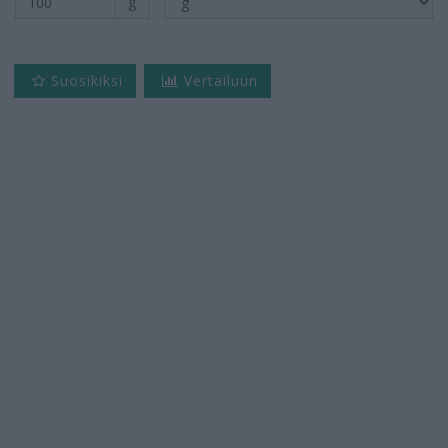
g
Suosikiksi
Vertailuun