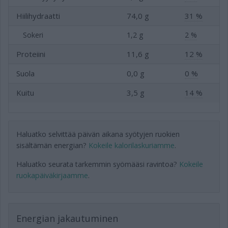
Hiilihydraatti
74,0 g
31 %
Sokeri
1,2 g
2 %
Proteiini
11,6 g
12 %
Suola
0,0 g
0 %
Kuitu
3,5 g
14 %
Haluatko selvittää päivän aikana syötyjen ruokien
sisältämän energian?
Kokeile kalorilaskuriamme
.
Haluatko seurata tarkemmin syömääsi ravintoa?
Kokeile
ruokapäiväkirjaamme
.
Energian jakautuminen