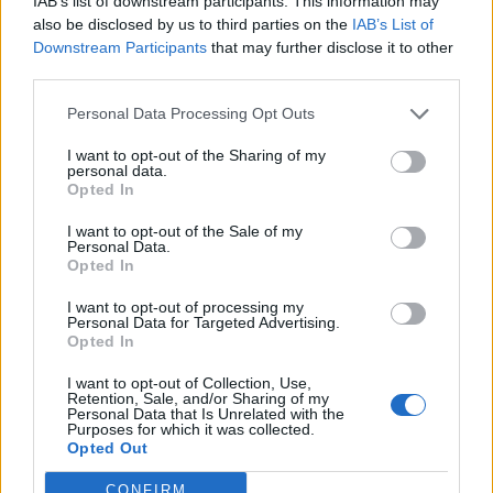
Fosfori (P)
116,0 mg
19 %
IAB’s list of downstream participants. This information may
also be disclosed by us to third parties on the
IAB’s List of
Jodi (I)
10,0 µg
7 %
Downstream Participants
that may further disclose it to other
third parties.
Kalium (K)
155,0 mg
5 %
Personal Data Processing Opt Outs
Kalsium (Ca)
19,0 mg
2 %
I want to opt-out of the Sharing of my
Kupari (Cu)
0,2 mg
19 %
personal data.
Opted In
Magnesium (Mg)
29,0 mg
10 %
I want to opt-out of the Sale of my
Personal Data.
Natrium (Na)
1,0 mg
Opted In
Rauta (Fe)
0,9 mg
6 %
I want to opt-out of processing my
Personal Data for Targeted Advertising.
Seleeni (Se)
10,0 µg
20 %
Opted In
Sinkki (Zn)
0,8 mg
11 %
I want to opt-out of Collection, Use,
Retention, Sale, and/or Sharing of my
Personal Data that Is Unrelated with the
Purposes for which it was collected.
Opted Out
Lähde:
Fineli (THL)
* Tavoite kertoo ravintoaineen määrän ja osuuden viittellisestä
CONFIRM