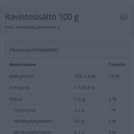
Ravintosisältö
100 g
Jauho, vehnäjauho, puolikarkea, g
Perusravintoaineet
Ravintoaine
Tavoite
Energia kcal
368,1 kcal
18 %
Energia kJ
1 540,9 kJ
Rasva
1,6 g
2 %
Tyydyttynyt
0,2 g
1 %
Kertatyydyttymätön
0,2 g
0 %
Monityydyttymätön
0,7 g
4 %