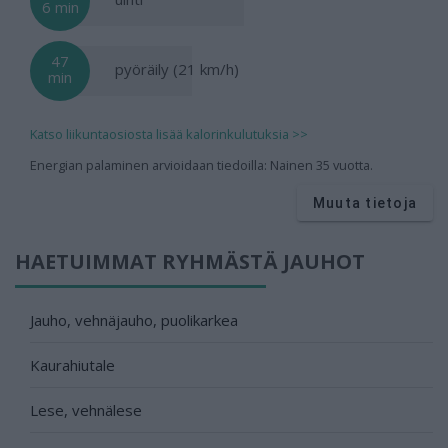
6 min
47
pyöräily (21 km/h)
min
Katso liikuntaosiosta lisää kalorinkulutuksia >>
Energian palaminen arvioidaan tiedoilla: Nainen 35 vuotta.
Muuta tietoja
HAETUIMMAT RYHMÄSTÄ JAUHOT
Jauho, vehnäjauho, puolikarkea
Kaurahiutale
Lese, vehnälese