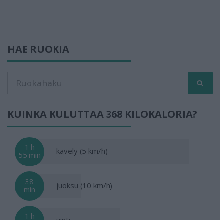
HAE RUOKIA
KUINKA KULUTTAA 368 KILOKALORIA?
1 h
kävely (5 km/h)
55 min
38
juoksu (10 km/h)
min
1 h
uinti