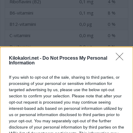
Riboflaviini (B2)
0,1 mg
4 %
B6-vitamiini
0,1 mg
8 %
B12-vitamiini
0,0 µg
0 %
C-vitamiini
0,0 mg
0 %
D-vitamiini
0,0 µg
0 %
E-vitamiini
0,4 mg
5 %
Kilokalori.net -
Do Not Process My Personal
Information
Folaatti (B9-vitamiini)
18,0 µg
6 %
If you wish to opt-out of the sale, sharing to third parties, or
Niasiini (B3-vitamiini)
0,9 mg
6 %
processing of your personal or sensitive information for
targeted advertising by us, please use the below opt-out
section to confirm your selection. Please note that after your
opt-out request is processed you may continue seeing
Kivennäis- ja hivenaineet
interest-based ads based on personal information utilized by
us or personal information disclosed to third parties prior to
your opt-out. You may separately opt-out of the further
Kivennäis- tai hivenaine
Tavoite
disclosure of your personal information by third parties on the