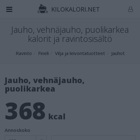
KILOKALORI.NET
Jauho, vehnäjauho, puolikarkea
kalorit ja ravintosisältö
Ravinto
Fineli
Vilja ja leivontatuotteet
Jauhot
Jauho, vehnäjauho,
puolikarkea
368
kcal
Annoskoko