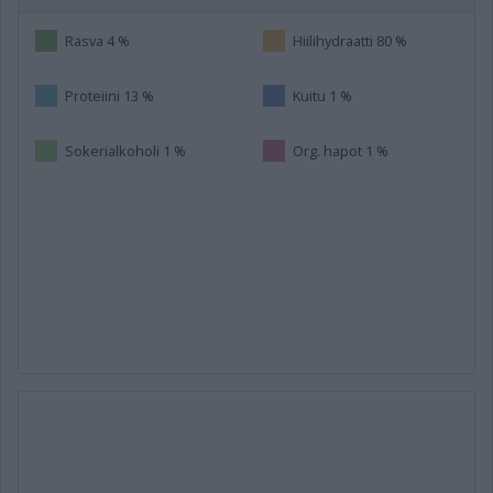
Rasva 4 %
Hiilihydraatti 80 %
Proteiini 13 %
Kuitu 1 %
Sokerialkoholi 1 %
Org. hapot 1 %