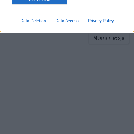
Ravintoaineiden
suositukset lasketaan tiedoilla:
Aikuinen
keskivertokäyttäjä 2 000 kcal.
Data Deletion
Data Access
Privacy Policy
Vitamiinien, kivennäis- ja hivenaineiden suositukset lasketaan
tiedoilla:
Nainen 35 vuotta.
Muuta tietoja