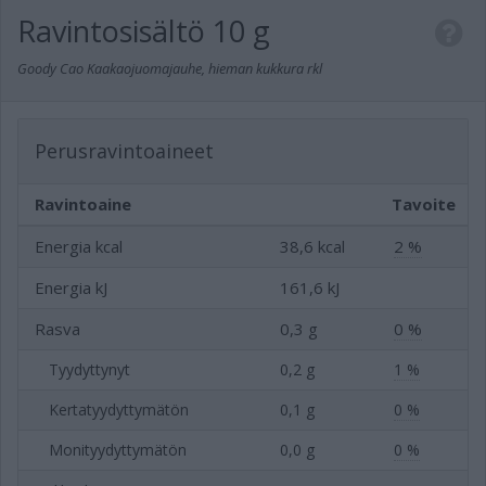
Ravintosisältö
10 g
Goody Cao Kaakaojuomajauhe, hieman kukkura rkl
Perusravintoaineet
Ravintoaine
Tavoite
Energia kcal
38,6 kcal
2 %
Energia kJ
161,6 kJ
Rasva
0,3 g
0 %
Tyydyttynyt
0,2 g
1 %
Kertatyydyttymätön
0,1 g
0 %
Monityydyttymätön
0,0 g
0 %