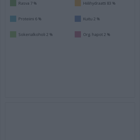
Rasva 7 %
Hiilihydraatti 83 %
Proteiini 6 %
Kuitu 2 %
Sokerialkoholi 2 %
Org. hapot 2 %