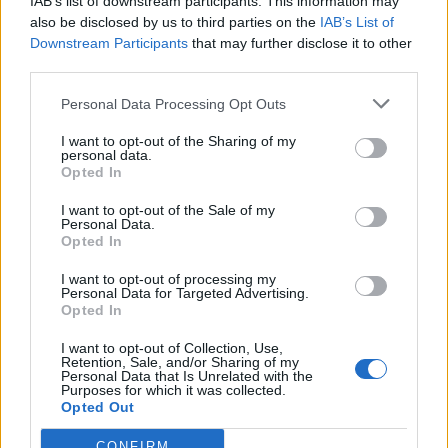
IAB’s list of downstream participants. This information may
Jodi (I)
0,3 µg
0 %
also be disclosed by us to third parties on the
IAB’s List of
Downstream Participants
that may further disclose it to other
Kalium (K)
54,0 mg
2 %
third parties.
Kalsium (Ca)
3,2 mg
0 %
Personal Data Processing Opt Outs
Magnesium (Mg)
11,0 mg
4 %
I want to opt-out of the Sharing of my
personal data.
Natrium (Na)
2,4 mg
Opted In
Rauta (Fe)
0,4 mg
3 %
I want to opt-out of the Sale of my
Personal Data.
Seleeni (Se)
0,1 µg
0 %
Opted In
Sinkki (Zn)
0,2 mg
3 %
I want to opt-out of processing my
Personal Data for Targeted Advertising.
Opted In
Lähde: käyttäjien luoma (
19.1.2026
).
Ovatko tiedot puutteelliset tai
I want to opt-out of Collection, Use,
Retention, Sale, and/or Sharing of my
virheelliset?
Muokkaa tätä ruokaa
Personal Data that Is Unrelated with the
Purposes for which it was collected.
* Tavoite kertoo ravintoaineen määrän ja osuuden viittellisestä
Opted Out
päiväsaannista.
Ravintoaineiden ja energian viitteellinen päiväsaanti
perustuu
suomalaisiin ravitsemussuosituksiin
.
CONFIRM