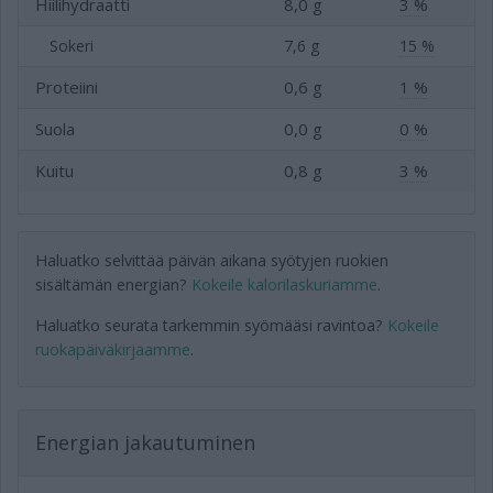
Hiilihydraatti
8,0 g
3 %
Sokeri
7,6 g
15 %
Proteiini
0,6 g
1 %
Suola
0,0 g
0 %
Kuitu
0,8 g
3 %
Haluatko selvittää päivän aikana syötyjen ruokien
sisältämän energian?
Kokeile kalorilaskuriamme
.
Haluatko seurata tarkemmin syömääsi ravintoa?
Kokeile
ruokapäiväkirjaamme
.
Energian jakautuminen