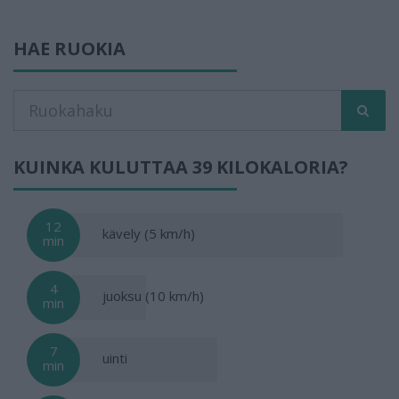
HAE RUOKIA
KUINKA KULUTTAA 39 KILOKALORIA?
12
kävely (5 km/h)
min
4
juoksu (10 km/h)
min
7
uinti
min