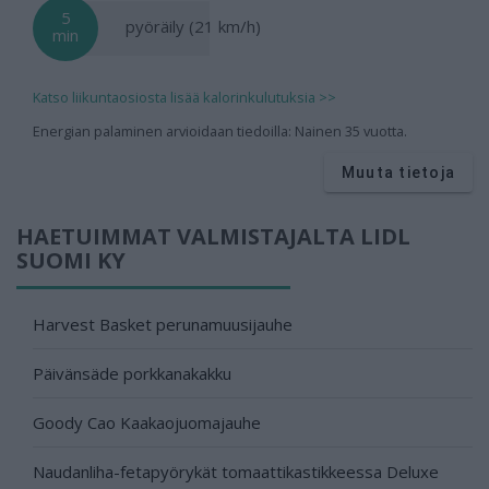
5
pyöräily (21 km/h)
min
Katso liikuntaosiosta lisää kalorinkulutuksia >>
Energian palaminen arvioidaan tiedoilla: Nainen 35 vuotta.
Muuta tietoja
HAETUIMMAT VALMISTAJALTA LIDL
SUOMI KY
Harvest Basket perunamuusijauhe
Päivänsäde porkkanakakku
Goody Cao Kaakaojuomajauhe
Naudanliha-fetapyörykät tomaattikastikkeessa Deluxe