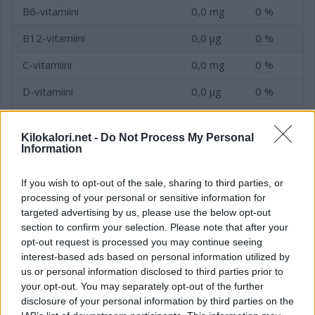
B6-vitamiini
0,0 mg
0 %
B12-vitamiini
0,0 µg
0 %
C-vitamiini
0,0 mg
0 %
D-vitamiini
0,0 µg
0 %
E-vitamiini
0,0 mg
0 %
Kilokalori.net -
Do Not Process My Personal
Folaatti (B9-vitamiini)
0,4 µg
0 %
Information
Niasiini (B3-vitamiini)
0,1 mg
0 %
If you wish to opt-out of the sale, sharing to third parties, or
processing of your personal or sensitive information for
targeted advertising by us, please use the below opt-out
section to confirm your selection. Please note that after your
Kivennäis- ja hivenaineet
opt-out request is processed you may continue seeing
interest-based ads based on personal information utilized by
Kivennäis- tai hivenaine
Tavoite
us or personal information disclosed to third parties prior to
your opt-out. You may separately opt-out of the further
Fosfori (P)
17,0 mg
3 %
disclosure of your personal information by third parties on the