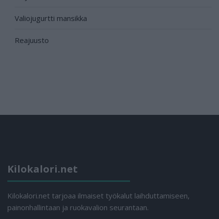
Valiojugurtti mansikka
Reajuusto
Kilokalori.net
Kilokalori.net tarjoaa ilmaiset työkalut laihduttamiseen,
painonhallintaan ja ruokavalion seurantaan.