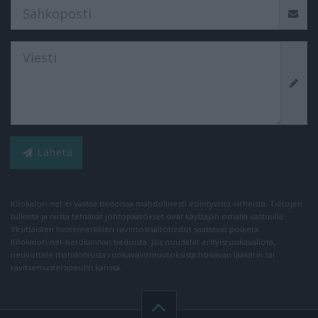
Lähetä
Kilokalori.net ei vastaa tiedoissa mahdollisesti esiintyvistä virheistä. Tietojen
tulkinta ja niistä tehtävät johtopäätökset ovat käyttäjän omalla vastuulla.
Yksittäisten tuotemerkkien ravintosisältötiedot saattavat poiketa
Kilokalori.net-tietokannan tiedoista. Jos noudatat erityisruokavaliota,
neuvottele mahdollisista ruokavaliomuutoksista hoitavan lääkärin tai
ravitsemusterapeutin kanssa.