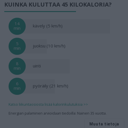
KUINKA KULUTTAA 45 KILOKALORIA?
14
kävely (5 km/h)
min
5
juoksu (10 km/h)
min
8
uinti
min
6
pyöräily (21 km/h)
min
Katso liikuntaosiosta lisää kalorinkulutuksia >>
Energian palaminen arvioidaan tiedoilla: Nainen 35 vuotta.
Muuta tietoja