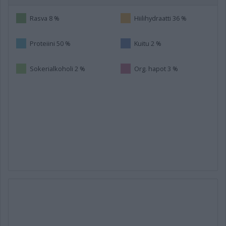
Rasva 8 %
Hiilihydraatti 36 %
Proteiini 50 %
Kuitu 2 %
Sokerialkoholi 2 %
Org. hapot 3 %