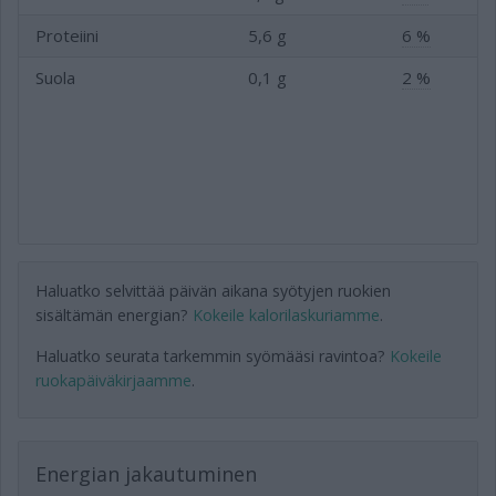
Proteiini
5,6 g
6 %
Suola
0,1 g
2 %
Haluatko selvittää päivän aikana syötyjen ruokien
sisältämän energian?
Kokeile kalorilaskuriamme
.
Haluatko seurata tarkemmin syömääsi ravintoa?
Kokeile
ruokapäiväkirjaamme
.
Energian jakautuminen