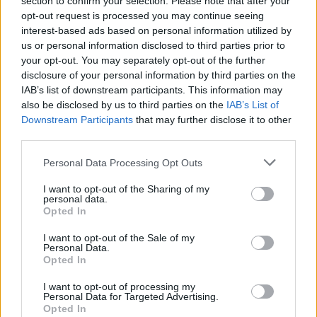
section to confirm your selection. Please note that after your
Kivennäis- ja hivenaineet
opt-out request is processed you may continue seeing
interest-based ads based on personal information utilized by
us or personal information disclosed to third parties prior to
Kivennäis- tai hivenaine
Tavoite
your opt-out. You may separately opt-out of the further
Kalsium (Ca)
160,0 mg
20 %
disclosure of your personal information by third parties on the
IAB’s list of downstream participants. This information may
also be disclosed by us to third parties on the
IAB’s List of
Downstream Participants
that may further disclose it to other
Lähde: käyttäjien luoma (
10.5.2020
).
Ovatko tiedot puutteelliset tai
third parties.
virheelliset?
Muokkaa tätä ruokaa
* Tavoite kertoo ravintoaineen määrän ja osuuden viittellisestä
Personal Data Processing Opt Outs
päiväsaannista.
Ravintoaineiden ja energian viitteellinen päiväsaanti
perustuu
suomalaisiin ravitsemussuosituksiin
.
I want to opt-out of the Sharing of my
personal data.
Ravintoaineiden
suositukset lasketaan tiedoilla:
Aikuinen
Opted In
keskivertokäyttäjä 2 000 kcal.
I want to opt-out of the Sale of my
Vitamiinien, kivennäis- ja hivenaineiden suositukset lasketaan
Personal Data.
tiedoilla:
Nainen 35 vuotta.
Opted In
Muuta tietoja
I want to opt-out of processing my
Personal Data for Targeted Advertising.
Opted In