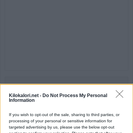
Vitamiinit
Kilokalori.net -
Do Not Process My Personal
Vitamiini
Tavoite
Information
D-vitamiini
1,0 µg
10 %
If you wish to opt-out of the sale, sharing to third parties, or
processing of your personal or sensitive information for
targeted advertising by us, please use the below opt-out