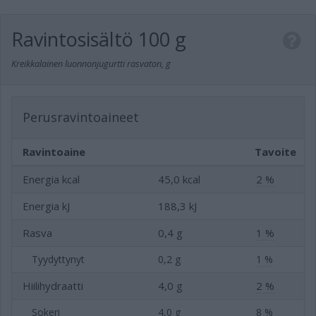
Ravintosisältö
100 g
Kreikkalainen luonnonjugurtti rasvaton, g
Perusravintoaineet
Ravintoaine
Tavoite
Energia kcal
45,0 kcal
2 %
Energia kJ
188,3 kJ
Rasva
0,4 g
1 %
Tyydyttynyt
0,2 g
1 %
Hiilihydraatti
4,0 g
2 %
Sokeri
4,0 g
8 %