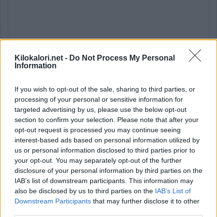
Kilokalori.net -
Do Not Process My Personal
Information
If you wish to opt-out of the sale, sharing to third parties, or
processing of your personal or sensitive information for
targeted advertising by us, please use the below opt-out
Lähde: käyttäjien luoma (
2.5.2025
).
Ovatko tiedot puutteelliset tai
section to confirm your selection. Please note that after your
virheelliset?
Muokkaa tätä ruokaa
opt-out request is processed you may continue seeing
interest-based ads based on personal information utilized by
* Tavoite kertoo ravintoaineen määrän ja osuuden viittellisestä
us or personal information disclosed to third parties prior to
päiväsaannista.
Ravintoaineiden ja energian viitteellinen päiväsaanti
perustuu
suomalaisiin ravitsemussuosituksiin
.
your opt-out. You may separately opt-out of the further
disclosure of your personal information by third parties on the
Ravintoaineiden
suositukset lasketaan tiedoilla:
Aikuinen
IAB’s list of downstream participants. This information may
keskivertokäyttäjä 2 000 kcal.
also be disclosed by us to third parties on the
IAB’s List of
Vitamiinien, kivennäis- ja hivenaineiden suositukset lasketaan
Downstream Participants
that may further disclose it to other
tiedoilla:
Nainen 35 vuotta.
third parties.