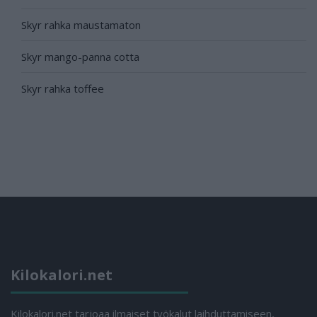
Skyr rahka maustamaton
Skyr mango-panna cotta
Skyr rahka toffee
Kilokalori.net
Kilokalori.net tarjoaa ilmaiset työkalut laihduttamiseen,