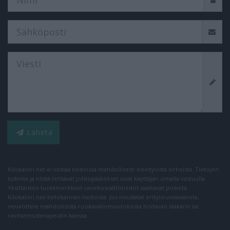
Lähetä
Kilokalori.net ei vastaa tiedoissa mahdollisesti esiintyvistä virheistä. Tietojen
tulkinta ja niistä tehtävät johtopäätökset ovat käyttäjän omalla vastuulla.
Yksittäisten tuotemerkkien ravintosisältötiedot saattavat poiketa
Kilokalori.net-tietokannan tiedoista. Jos noudatat erityisruokavaliota,
neuvottele mahdollisista ruokavaliomuutoksista hoitavan lääkärin tai
ravitsemusterapeutin kanssa.