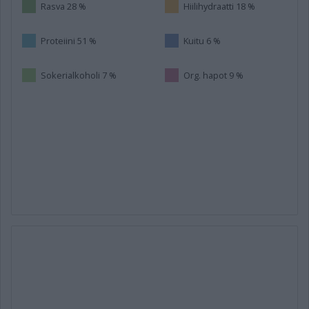
Rasva 28 %
Hiilihydraatti 18 %
Proteiini 51 %
Kuitu 6 %
Sokerialkoholi 7 %
Org. hapot 9 %