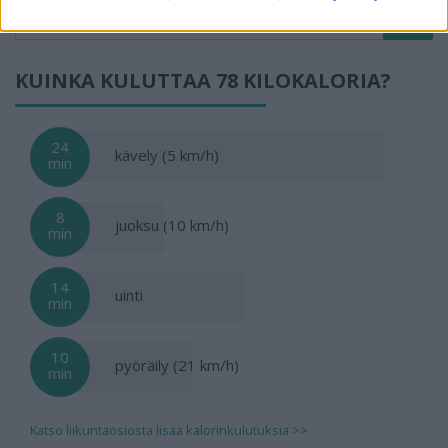
KUINKA KULUTTAA 78 KILOKALORIA?
24
kävely (5 km/h)
min
8
juoksu (10 km/h)
min
14
uinti
min
10
pyöräily (21 km/h)
min
Katso liikuntaosiosta lisää kalorinkulutuksia >>