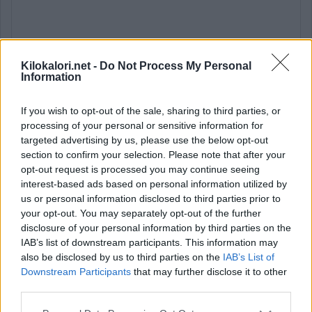
Kilokalori.net -
Do Not Process My Personal
Information
If you wish to opt-out of the sale, sharing to third parties, or
processing of your personal or sensitive information for
Lähde: käyttäjien luoma (
19.5.2025
).
Ovatko tiedot puutteelliset tai
targeted advertising by us, please use the below opt-out
virheelliset?
Muokkaa tätä ruokaa
section to confirm your selection. Please note that after your
* Tavoite kertoo ravintoaineen määrän ja osuuden viittellisestä
opt-out request is processed you may continue seeing
päiväsaannista.
Ravintoaineiden ja energian viitteellinen päiväsaanti
interest-based ads based on personal information utilized by
perustuu
suomalaisiin ravitsemussuosituksiin
.
us or personal information disclosed to third parties prior to
your opt-out. You may separately opt-out of the further
Ravintoaineiden
suositukset lasketaan tiedoilla:
Aikuinen
disclosure of your personal information by third parties on the
keskivertokäyttäjä 2 000 kcal.
IAB’s list of downstream participants. This information may
Vitamiinien, kivennäis- ja hivenaineiden suositukset lasketaan
also be disclosed by us to third parties on the
IAB’s List of
tiedoilla:
Nainen 35 vuotta.
Downstream Participants
that may further disclose it to other
third parties.
Muuta tietoja