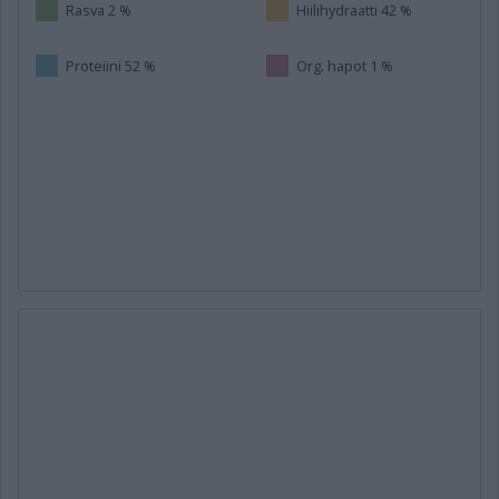
Rasva 2 %
Hiilihydraatti 42 %
Proteiini 52 %
Org. hapot 1 %