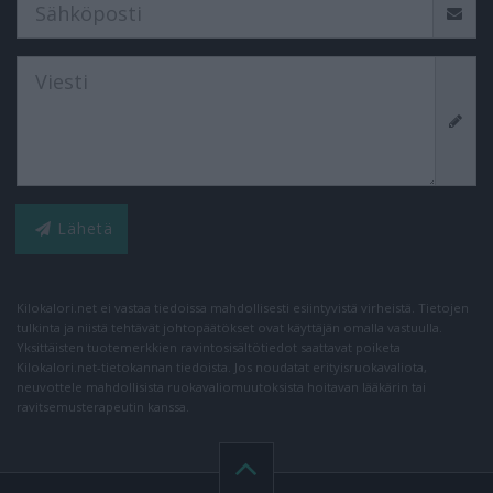
Lähetä
Kilokalori.net ei vastaa tiedoissa mahdollisesti esiintyvistä virheistä. Tietojen
tulkinta ja niistä tehtävät johtopäätökset ovat käyttäjän omalla vastuulla.
Yksittäisten tuotemerkkien ravintosisältötiedot saattavat poiketa
Kilokalori.net-tietokannan tiedoista. Jos noudatat erityisruokavaliota,
neuvottele mahdollisista ruokavaliomuutoksista hoitavan lääkärin tai
ravitsemusterapeutin kanssa.