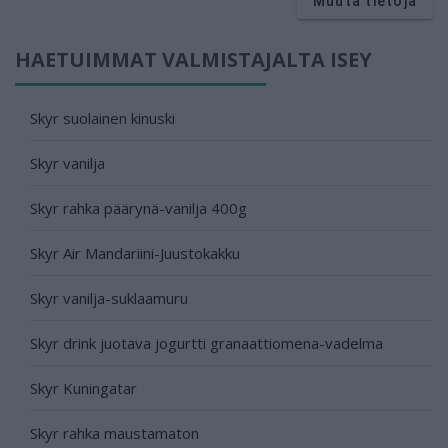
Muuta tietoja
HAETUIMMAT VALMISTAJALTA ISEY
Skyr suolainen kinuski
Skyr vanilja
Skyr rahka päärynä-vanilja 400g
Skyr Air Mandariini-Juustokakku
Skyr vanilja-suklaamuru
Skyr drink juotava jogurtti granaattiomena-vadelma
Skyr Kuningatar
Skyr rahka maustamaton