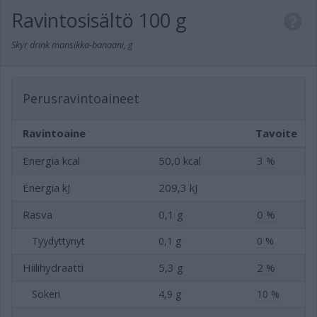
Ravintosisältö
100 g
Skyr drink mansikka-banaani, g
Perusravintoaineet
Ravintoaine
Tavoite
Energia kcal
50,0 kcal
3 %
Energia kJ
209,3 kJ
Rasva
0,1 g
0 %
Tyydyttynyt
0,1 g
0 %
Hiilihydraatti
5,3 g
2 %
Sokeri
4,9 g
10 %