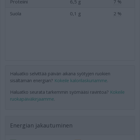
Proteiini
6,5 g
7 %
Suola
0,1 g
2 %
Haluatko selvittää päivän aikana syötyjen ruokien
sisältämän energian?
Kokeile kalorilaskuriamme
.
Haluatko seurata tarkemmin syömääsi ravintoa?
Kokeile
ruokapäiväkirjaamme
.
Energian jakautuminen