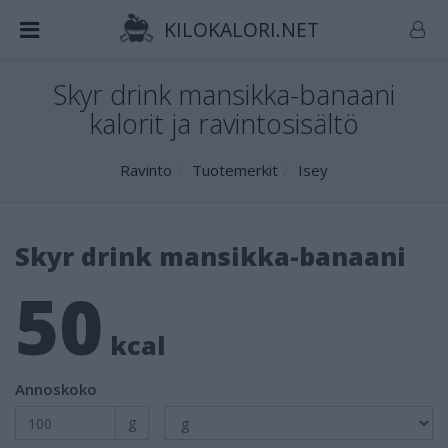
KILOKALORI.NET
Skyr drink mansikka-banaani
kalorit ja ravintosisältö
Ravinto
Tuotemerkit
Isey
Skyr drink mansikka-banaani
50
kcal
Annoskoko
g