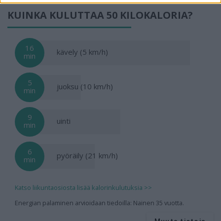
KUINKA KULUTTAA 50 KILOKALORIA?
16
kävely (5 km/h)
min
5
juoksu (10 km/h)
min
9
uinti
min
6
pyöräily (21 km/h)
min
Katso liikuntaosiosta lisää kalorinkulutuksia >>
Energian palaminen arvioidaan tiedoilla: Nainen 35 vuotta.