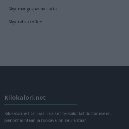
Skyr mango-panna cotta
Skyr rahka toffee
Kilokalori.net
Kilokalori.net tarjoaa ilmaiset työkalut laihduttamiseen,
painonhallintaan ja ruokavalion seurantaan.