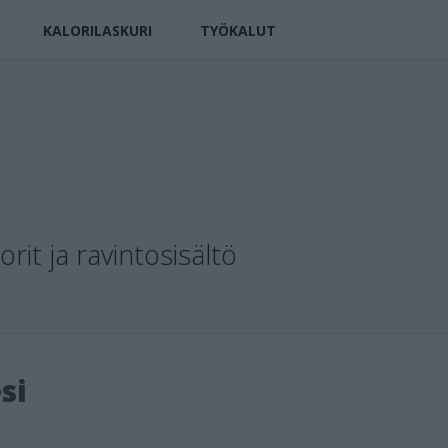
KALORILASKURI
TYÖKALUT
rit ja ravintosisältö
si