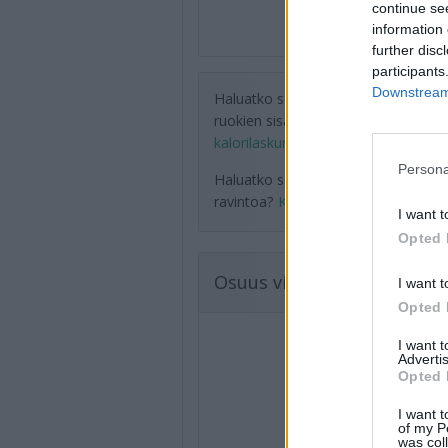
continue se
information 
further disc
participants
Downstream 
Haluatko selvittää päivän aikana sy
ruokien sisältämän energian?
Kokei
kalorilaskuriamme
.
Persona
Haluatko seurata tarkemmin syömä
ravintoa?
Kokeile ruokapäiväkirja
I want t
Opted 
Osuus viitteellisestä päivä
I want t
Opted 
I want 
Advertis
Opted 
I want t
of my P
was col