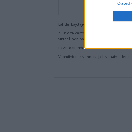
Opted 
Lähde: käyttäjien luoma (
27.8.2019
).
Ovatko
* Tavoite kertoo ravintoaineen määrän ja o
viitteellinen päiväsaanti perustuu
suomala
Ravintoaineiden
suositukset lasketaan tie
Vitamiinien, kivennäis- ja hivenaineiden s