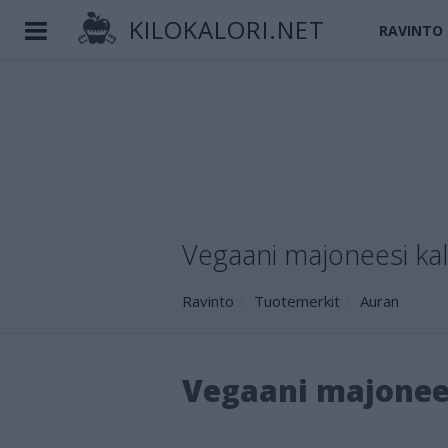
KILOKALORI.NET
RAVINTO
Vegaani majoneesi kalo
Ravinto
Tuotemerkit
Auran
Vegaani majonee