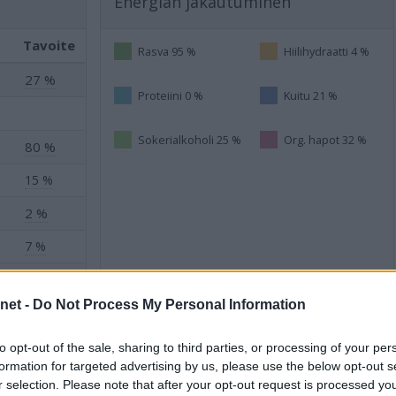
Energian jakautuminen
Tavoite
Rasva 95 %
Hiilihydraatti 4 %
27 %
Proteiini 0 %
Kuitu 21 %
Sokerialkoholi 25 %
Org. hapot 32 %
80 %
15 %
2 %
7 %
0 %
.net -
Do Not Process My Personal Information
2 %
to opt-out of the sale, sharing to third parties, or processing of your per
formation for targeted advertising by us, please use the below opt-out s
r selection. Please note that after your opt-out request is processed y