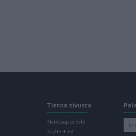
Tietoa sivusta
Pal
Tietosuojaseloste
Käyttöehdot