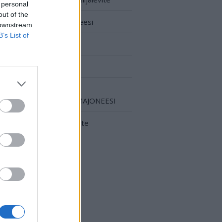
 personal
out of the
Vegaani majoneesi
 downstream
B’s List of
Dijon Sinappi
Aioli majoneesi
VEGAANI
VALKOSIPULIMAJONEESI
Chili-paprikalevite