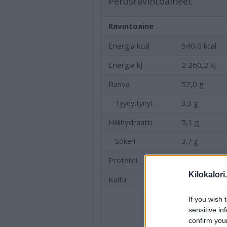
Perusravintoaineet
Ravintoaine
Energia kcal
540,0 kcal
Energia kJ
2 260,2 kJ
Rasva
57,0 g
Tyydyttynyt
3,3 g
Hiilihydraatti
5,1 g
Sokeri
3,7 g
Proteiini
0,4 g
Kilokalori
Kuitu
0,5 g
If you wish 
sensitive in
confirm you