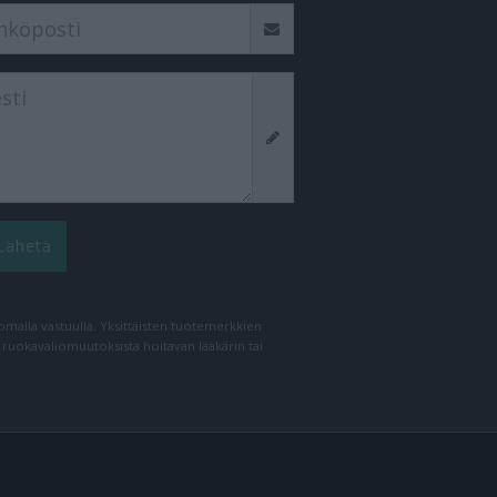
Lähetä
n omalla vastuulla. Yksittäisten tuotemerkkien
a ruokavaliomuutoksista hoitavan lääkärin tai