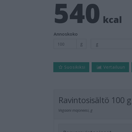
540
kcal
Annoskoko
g
Suosikiksi
Vertailuun
Ravintosisältö
100 g
Vegaani majoneesi, g