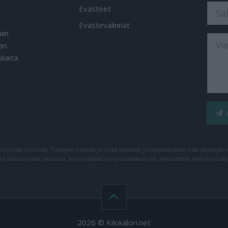
Evästeet
Evästevalinnat
iin
an.
kaita.
iintyvistä virheistä. Tietojen tulkinta ja niistä tehtävät johtopäätökset ovat käyttäjä
net-tietokannan tiedoista. Jos noudatat erityisruokavaliota, neuvottele mahdollisist
2026 © Kilokalori.net