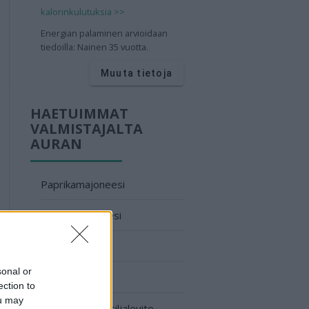
kalorinkulutuksia >>
Energian palaminen arvioidaan
tiedoilla: Nainen 35 vuotta.
Muuta tietoja
HAETUIMMAT
VALMISTAJALTA
AURAN
Paprikamajoneesi
Kurkkumajoneesi
Sinappi mieto
sonal or
Chilimajoneesi
ection to
ou may
Valkosipuli-persiljalevite