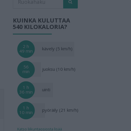
KUINKA KULUTTAA
540 KILOKALORIA?
2 h
kävely (5 km/h)
49 min
56
juoksu (10 km/h)
min
1 h
uinti
36 min
1 h
pyöräily (21 km/h)
10 min
Katso liikuntaosiosta lisää