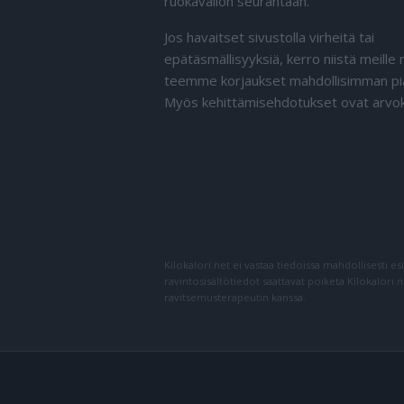
ruokavalion seurantaan.
Jos havaitset sivustolla virheitä tai
epätäsmällisyyksiä, kerro niistä meille n
teemme korjaukset mahdollisimman pi
Myös kehittämisehdotukset ovat arvok
Kilokalori.net ei vastaa tiedoissa mahdollisesti es
ravintosisältötiedot saattavat poiketa Kilokalori.
ravitsemusterapeutin kanssa.