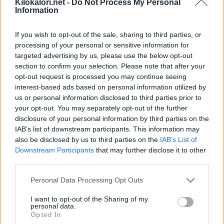
Kilokalori.net -
Do Not Process My Personal
Haluatko seurata tarkemmin syömääsi ravintoa?
Kokeile
Information
ruokapäiväkirjaamme
.
If you wish to opt-out of the sale, sharing to third parties, or
processing of your personal or sensitive information for
targeted advertising by us, please use the below opt-out
Energian jakautuminen
section to confirm your selection. Please note that after your
opt-out request is processed you may continue seeing
interest-based ads based on personal information utilized by
Rasva 3 %
Hiilihydraatti 46 %
us or personal information disclosed to third parties prior to
your opt-out. You may separately opt-out of the further
Proteiini 48 %
Kuitu 1 %
disclosure of your personal information by third parties on the
IAB’s list of downstream participants. This information may
Sokerialkoholi 1 %
Org. hapot 1 %
also be disclosed by us to third parties on the
IAB’s List of
Downstream Participants
that may further disclose it to other
third parties.
Personal Data Processing Opt Outs
I want to opt-out of the Sharing of my
personal data.
Opted In