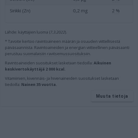
Sinkki (Zn)
0,2 mg
2 %
Lähde: käyttäjien luoma (
7.3.2022
).
* Tavoite kertoo ravintoaineen määrän ja osuuden viittellisestä
päiväsaannista.
Ravintoaineiden ja energian viitteellinen päiväsaanti
perustuu
suomalaisiin ravitsemussuosituksiin
.
Ravintoaineiden
suositukset lasketaan tiedoilla:
Aikuinen
keskivertokäyttäjä 2 000 kcal.
Vitamiinien, kivennäis- ja hivenaineiden suositukset lasketaan
tiedoilla:
Nainen 35 vuotta.
Muuta tietoja