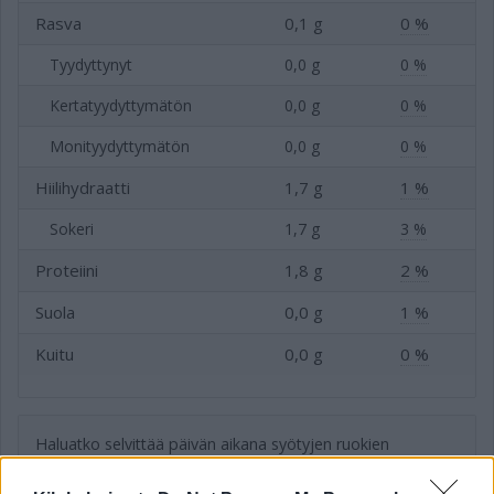
Rasva
0,1 g
0 %
Tyydyttynyt
0,0 g
0 %
Kertatyydyttymätön
0,0 g
0 %
Monityydyttymätön
0,0 g
0 %
Hiilihydraatti
1,7 g
1 %
Sokeri
1,7 g
3 %
Proteiini
1,8 g
2 %
Suola
0,0 g
1 %
Kuitu
0,0 g
0 %
Haluatko selvittää päivän aikana syötyjen ruokien
sisältämän energian?
Kokeile kalorilaskuriamme
.