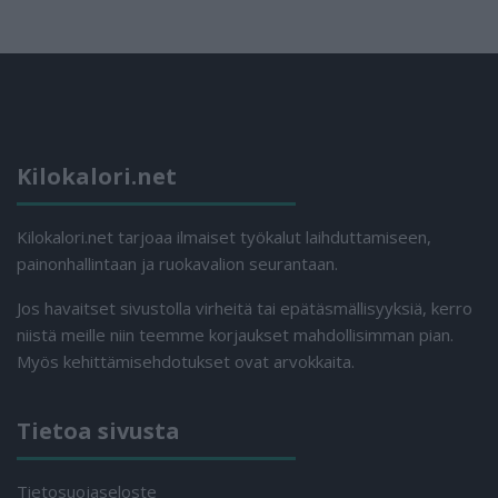
Kilokalori.net
Kilokalori.net tarjoaa ilmaiset työkalut laihduttamiseen,
painonhallintaan ja ruokavalion seurantaan.
Jos havaitset sivustolla virheitä tai epätäsmällisyyksiä, kerro
niistä meille niin teemme korjaukset mahdollisimman pian.
Myös kehittämisehdotukset ovat arvokkaita.
Tietoa sivusta
Tietosuojaseloste