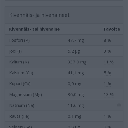
Kivennäis- ja hivenaineet
Kivennäis- tai hivenaine
Tavoite
Fosfori (P)
47,7 mg
8 %
Jodi (I)
5,2 µg
3 %
Kalium (K)
337,0 mg
11 %
Kalsium (Ca)
41,1 mg
5 %
Kupari (Cu)
0,0 mg
1 %
Magnesium (Mg)
36,0 mg
13 %
Natrium (Na)
11,6 mg
Rauta (Fe)
0,1 mg
1 %
Seleeni (Se)
0,8 µg
2 %