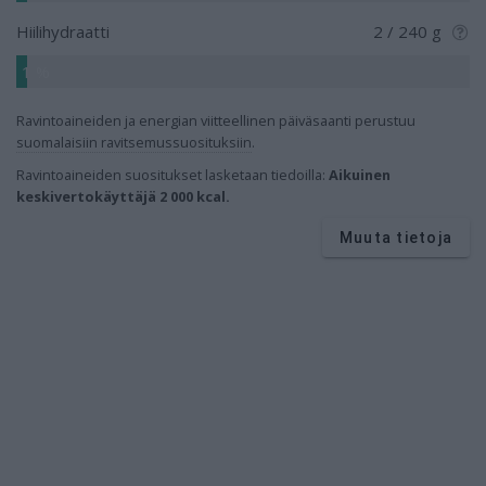
Hiilihydraatti
2 / 240 g
1 %
Ravintoaineiden ja energian viitteellinen päiväsaanti perustuu
suomalaisiin ravitsemussuosituksiin
.
Ravintoaineiden
suositukset lasketaan tiedoilla:
Aikuinen
keskivertokäyttäjä 2 000 kcal.
Muuta tietoja