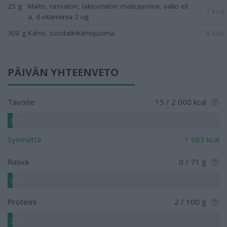
25 g
Maito, rasvaton, laktoositon maitojuoma, valio eil
7 kcal
a, d-vitamiinia 2 ug
300 g
Kahvi, suodatinkahvijuoma
8 kcal
PÄIVÄN YHTEENVETO
Tavoite
15 / 2 000 kcal
1 %
Syömättä
1 985 kcal
Rasva
0 / 71 g
0 %
Proteiini
2 / 100 g
2 %