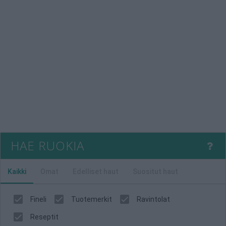
HAE RUOKIA
Kaikki
Omat
Edelliset haut
Suositut haut
Fineli
Tuotemerkit
Ravintolat
Reseptit