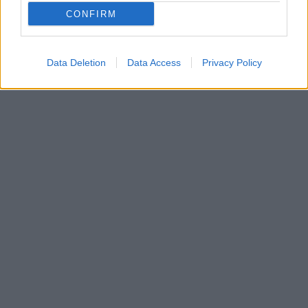
69 kcal
1,0 g
7,0 g
8,0 g
CONFIRM
Data Deletion
Data Access
Privacy Policy