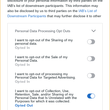
disclosure of your personal information by third parties on the
IAB’s list of downstream participants. This information may
Proteiinirahka, mansikka-raparperi
also be disclosed by us to third parties on the
IAB’s List of
Profeel
Downstream Participants
that may further disclose it to other
Energia
Rasva
Hiilih.
Proteiini
third parties.
65 kcal
0,2 g
5,9 g
10,0 g
Personal Data Processing Opt Outs
Proteiinivanukas suklaa-kookos
I want to opt-out of the Sharing of my
Profeel
personal data.
Opted In
Energia
Rasva
Hiilih.
Proteiini
82 kcal
1,5 g
6,0 g
11,0 g
I want to opt-out of the Sale of my
Personal Data.
Proteiinijäätelö persikka-passio
Opted In
Profeel
I want to opt-out of processing my
Energia
Personal Data for Targeted Advertising.
Rasva
Hiilih.
Proteiini
149 kcal
Opted In
4,9 g
19,0 g
7,1 g
I want to opt-out of Collection, Use,
Proteiinijuoma vaniljainen
Retention, Sale, and/or Sharing of my
Personal Data that Is Unrelated with the
Profeel
Purposes for which it was collected.
Opted Out
Energia
Rasva
Hiilih.
Proteiini