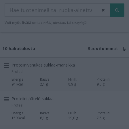
Voit myös lisätä omia
ruokia
,
aterioita
tai
reseptejä
.
10 hakutulosta
Suosituimmat
Proteiinivanukas suklaa-mansikka
Profeel
Energia
Rasva
Hiilih.
Proteiini
94 kcal
2,1 g
8,9 g
9,5 g
Proteiinijäätelö suklaa
Profeel
Energia
Rasva
Hiilih.
Proteiini
159 kcal
6,1 g
19,0 g
7,5 g