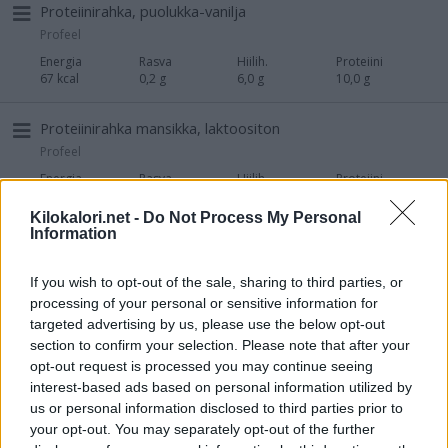
Proteiinirahka, puolukka-vanilja
Profeel
Energia
Rasva
Hiilih.
Proteiini
67 kcal
0,2 g
6,0 g
10,0 g
Proteiinirahka mansikka, laktoositon
Profeel
Energia
Rasva
Hiilih.
Proteiini
85 kcal
0,2 g
9,2 g
11,0 g
Kilokalori.net -
Do Not Process My Personal
Information
Kerrosrahka vanilja&mustikkapiirakka
Profeel
If you wish to opt-out of the sale, sharing to third parties, or
Energia
Rasva
Hiilih.
Proteiini
processing of your personal or sensitive information for
71 kcal
0,1 g
8,4 g
8,6 g
targeted advertising by us, please use the below opt-out
section to confirm your selection. Please note that after your
Proteiinipirtelö kaakao
opt-out request is processed you may continue seeing
Profeel
interest-based ads based on personal information utilized by
us or personal information disclosed to third parties prior to
Energia
Rasva
Hiilih.
Proteiini
your opt-out. You may separately opt-out of the further
70 kcal
1,5 g
4,0 g
10,0 g