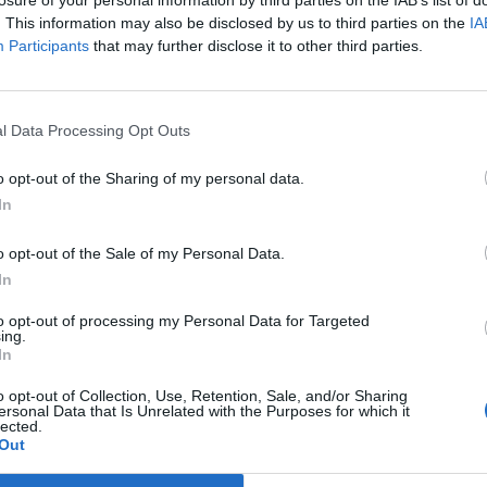
losure of your personal information by third parties on the IAB’s list of
325
kcal
1,3
g
1,0
g
70,0
g
68,0
. This information may also be disclosed by us to third parties on the
IA
Participants
that may further disclose it to other third parties.
332
kcal
2,7
g
1,7
g
69,0
g
65,0
l Data Processing Opt Outs
o opt-out of the Sharing of my personal data.
335
kcal
5,0
g
0,7
g
61,0
g
59,0
In
o opt-out of the Sale of my Personal Data.
339
kcal
4,0
g
0,6
g
65,0
g
62,0
In
to opt-out of processing my Personal Data for Targeted
ing.
In
344
kcal
5,4
g
2,5
g
63,0
g
61,0
o opt-out of Collection, Use, Retention, Sale, and/or Sharing
ersonal Data that Is Unrelated with the Purposes for which it
lected.
325
kcal
1,3
g
1,0
g
70,0
g
68,0
Out