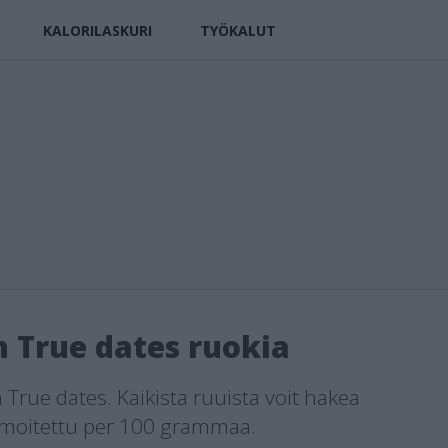
KALORILASKURI
TYÖKALUT
n True dates ruokia
 True dates. Kaikista ruuista voit hakea
ilmoitettu per 100 grammaa.