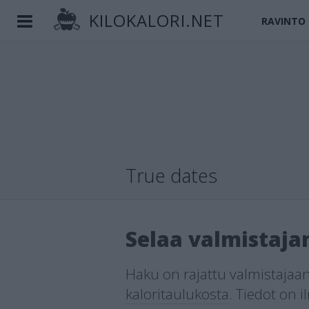
KILOKALORI.NET
RAVINTO
True dates
Selaa valmistaja
Haku on rajattu valmistajaan
kaloritaulukosta
.
Tiedot on 