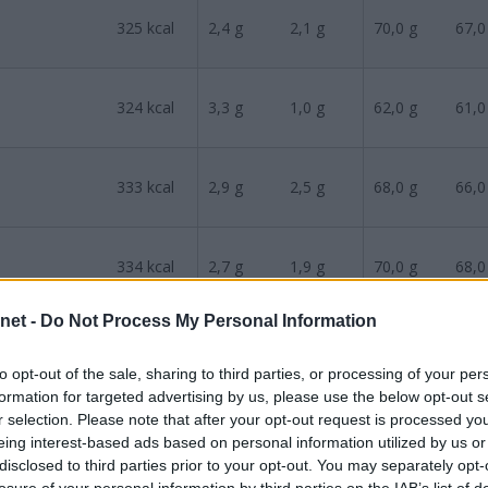
325
kcal
2,4
g
2,1
g
70,0
g
67,0
324
kcal
3,3
g
1,0
g
62,0
g
61,0
333
kcal
2,9
g
2,5
g
68,0
g
66,0
334
kcal
2,7
g
1,9
g
70,0
g
68,0
.net -
Do Not Process My Personal Information
325
kcal
1,0
g
0,8
g
71,0
g
69,0
to opt-out of the sale, sharing to third parties, or processing of your per
formation for targeted advertising by us, please use the below opt-out s
r selection. Please note that after your opt-out request is processed y
344
kcal
4,5
g
1,7
g
68,0
g
66,0
eing interest-based ads based on personal information utilized by us or
disclosed to third parties prior to your opt-out. You may separately opt-