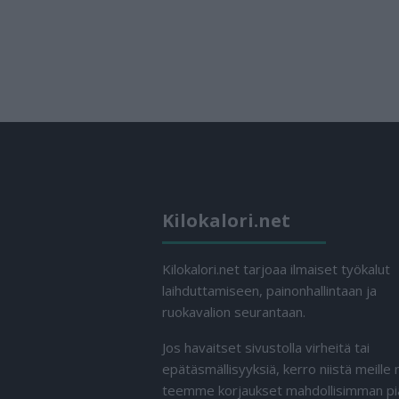
Kilokalori.net
Kilokalori.net tarjoaa ilmaiset työkalut
laihduttamiseen, painonhallintaan ja
ruokavalion seurantaan.
Jos havaitset sivustolla virheitä tai
epätäsmällisyyksiä, kerro niistä meille n
teemme korjaukset mahdollisimman pi