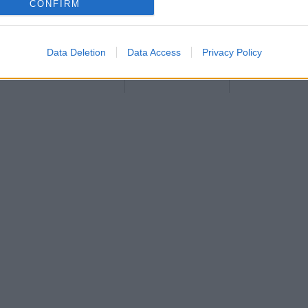
CONFIRM
385
kcal
5,3
g
61,0
g
Data Deletion
Data Access
Privacy Policy
329
kcal
2,4
g
2,0
g
68,0
g
66,0