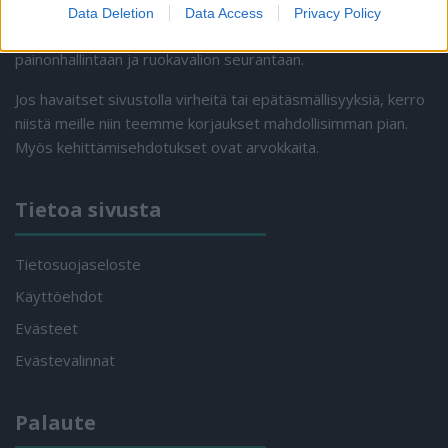
Data Deletion
Data Access
Privacy Policy
Kilokalori.net tarjoaa ilmaiset työkalut laihduttamiseen,
painonhallintaan ja ruokavalion seurantaan.
Jos havaitset sivustolla virheitä tai epätäsmällisyyksiä, kerro
niistä meille niin teemme korjaukset mahdollisimman pian.
Myös kehittämisehdotukset ovat arvokkaita.
Tietoa sivusta
Tietosuojaseloste
Käyttöehdot
Evästeet
Evästevalinnat
Palaute