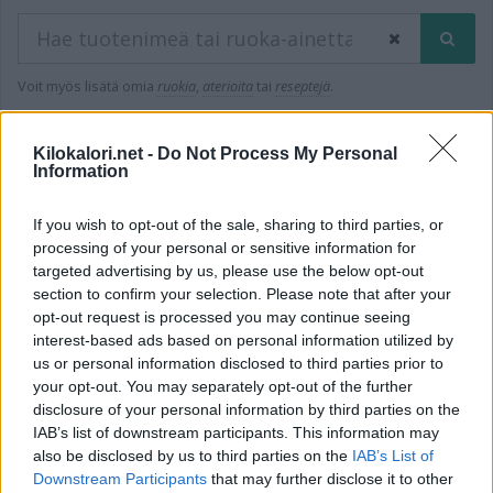
Voit myös lisätä omia
ruokia
,
aterioita
tai
reseptejä
.
Kilokalori.net -
Do Not Process My Personal
Information
1 hakutulosta
Suosituimmat
If you wish to opt-out of the sale, sharing to third parties, or
Cato Negro Cabernet Sauvignon 2023
processing of your personal or sensitive information for
targeted advertising by us, please use the below opt-out
Cabernet sauvigion
section to confirm your selection. Please note that after your
Energia
Rasva
Hiilih.
Proteiini
opt-out request is processed you may continue seeing
70 kcal
0,0 g
0,2 g
0,0 g
interest-based ads based on personal information utilized by
us or personal information disclosed to third parties prior to
your opt-out. You may separately opt-out of the further
disclosure of your personal information by third parties on the
IAB’s list of downstream participants. This information may
also be disclosed by us to third parties on the
IAB’s List of
Downstream Participants
that may further disclose it to other