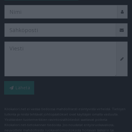
Lähetä
Kilokalori.net ei vastaa tiedoissa mahdollisesti esiintyvistä virheistä. Tietojen
tulkinta ja niistä tehtävät johtopäätökset ovat käyttäjän omalla vastuulla.
Yksittäisten tuotemerkkien ravintosisältötiedot saattavat poiketa
Kilokalori.net-tietokannan tiedoista. Jos noudatat erityisruokavaliota,
neuvottele mahdollisista ruokavaliomuutoksista hoitavan lääkärin tai