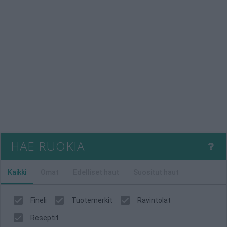
HAE RUOKIA
Kaikki
Omat
Edelliset haut
Suositut haut
Fineli
Tuotemerkit
Ravintolat
Reseptit