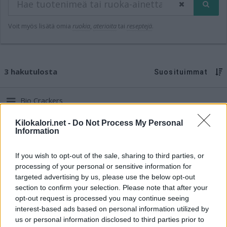
Voit myös lisätä omia
ruokia
,
aterioita
tai
reseptejä
.
3 hakutulosta
Suosituimmat
Bio Crackers
Aldi
Kilokalori.net -
Do Not Process My Personal
Energia
Rasva
Hiilih.
Proteiini
Information
460 kcal
21,0 g
48,0 g
15,0 g
If you wish to opt-out of the sale, sharing to third parties, or
Pølsehorn
processing of your personal or sensitive information for
Aldi
targeted advertising by us, please use the below opt-out
Energia
Rasva
Hiilih.
Proteiini
section to confirm your selection. Please note that after your
268 kcal
11,5 g
31,5 g
9,1 g
opt-out request is processed you may continue seeing
interest-based ads based on personal information utilized by
Bio copos de avena integral
us or personal information disclosed to third parties prior to