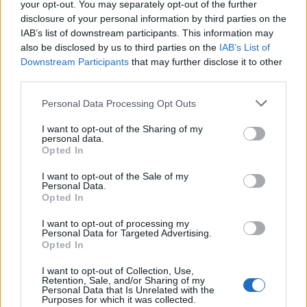
your opt-out. You may separately opt-out of the further
Aldi
disclosure of your personal information by third parties on the
Energia
Rasva
Hiilih.
Proteiini
IAB’s list of downstream participants. This information may
382 kcal
7,2 g
60,0 g
14,0 g
also be disclosed by us to third parties on the
IAB’s List of
Downstream Participants
that may further disclose it to other
third parties.
Personal Data Processing Opt Outs
I want to opt-out of the Sharing of my
personal data.
Opted In
I want to opt-out of the Sale of my
Personal Data.
Opted In
I want to opt-out of processing my
Personal Data for Targeted Advertising.
Opted In
I want to opt-out of Collection, Use,
Retention, Sale, and/or Sharing of my
Personal Data that Is Unrelated with the
Purposes for which it was collected.