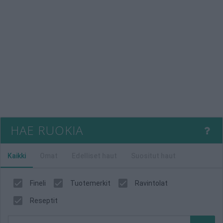
HAE RUOKIA
Kaikki
Omat
Edelliset haut
Suositut haut
Fineli
Tuotemerkit
Ravintolat
Reseptit