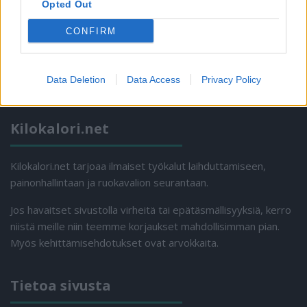
Opted Out
CONFIRM
Data Deletion
Data Access
Privacy Policy
Kilokalori.net
Kilokalori.net tarjoaa ilmaiset työkalut laihduttamiseen,
painonhallintaan ja ruokavalion seurantaan.
Jos havaitset sivustolla virheitä tai epätäsmällisyyksiä, kerro
niistä meille niin teemme korjaukset mahdollisimman pian.
Myös kehittämisehdotukset ovat arvokkaita.
Tietoa sivusta